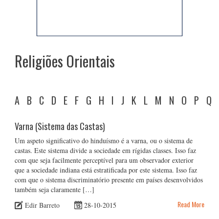
Religiões Orientais
A
B
C
D
E
F
G
H
I
J
K
L
M
N
O
P
Q
Varna (Sistema das Castas)
Um aspeto significativo do hinduísmo é a varna, ou o sistema de
castas. Este sistema divide a sociedade em rígidas classes. Isso faz
com que seja facilmente perceptível para um observador exterior
que a sociedade indiana está estratificada por este sistema. Isso faz
com que o sistema discriminatório presente em países desenvolvidos
também seja claramente […]
Read More
Edir Barreto
28-10-2015