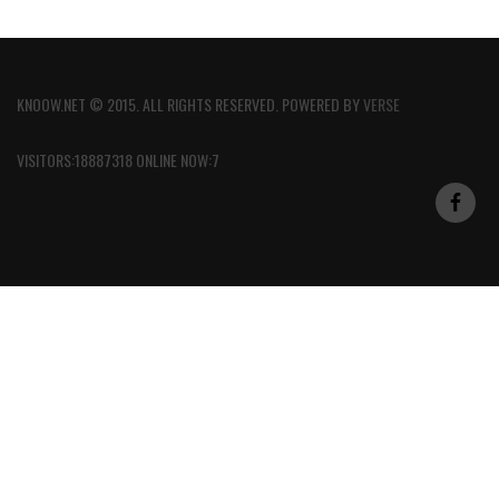
KNOOW.NET © 2015. ALL RIGHTS RESERVED. POWERED BY
VERSE
VISITORS:18887318 ONLINE NOW:7