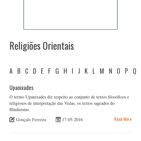
Religiões Orientais
A
B
C
D
E
F
G
H
I
J
K
L
M
N
O
P
Q
Upanixades
O termo Upanixades diz respeito ao conjunto de textos filosóficos e
religiosos de interpretação das Vedas, os textos sagrados do
Hinduísmo.
Read More
Gonçalo Ferreira
17-05-2016