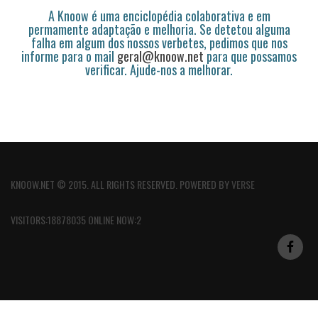
A Knoow é uma enciclopédia colaborativa e em
permamente adaptação e melhoria. Se detetou alguma
falha em algum dos nossos verbetes, pedimos que nos
informe para o mail
geral@knoow.net
para que possamos
verificar. Ajude-nos a melhorar.
KNOOW.NET © 2015. ALL RIGHTS RESERVED. POWERED BY
VERSE
VISITORS:18878035 ONLINE NOW:2