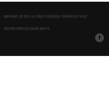
KNOOW.NET © 2015. ALL RIGHTS RESERVED. POWERED BY
VERSE
VISITORS:18883202 ONLINE NOW:16