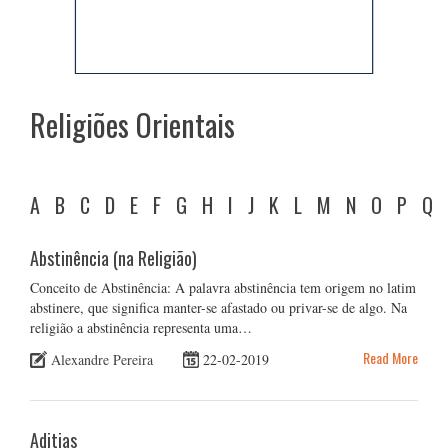
Religiões Orientais
A
B
C
D
E
F
G
H
I
J
K
L
M
N
O
P
Q
Abstinência (na Religião)
Conceito de Abstinência: A palavra abstinência tem origem no latim
abstinere, que significa manter-se afastado ou privar-se de algo. Na
religião a abstinência representa uma…
Read More
Alexandre Pereira
22-02-2019
Aditias