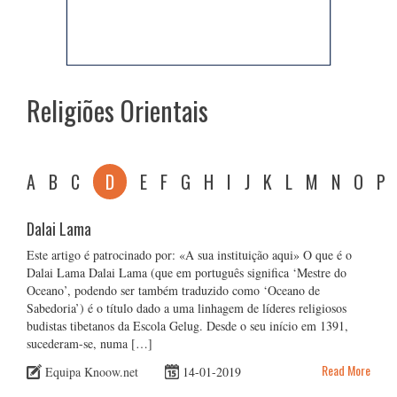
Religiões Orientais
A
B
C
D
E
F
G
H
I
J
K
L
M
N
O
P
Dalai Lama
Este artigo é patrocinado por: «A sua instituição aqui» O que é o
Dalai Lama Dalai Lama (que em português significa ‘Mestre do
Oceano’, podendo ser também traduzido como ‘Oceano de
Sabedoria’) é o título dado a uma linhagem de líderes religiosos
budistas tibetanos da Escola Gelug. Desde o seu início em 1391,
sucederam-se, numa […]
Read More
Equipa Knoow.net
14-01-2019