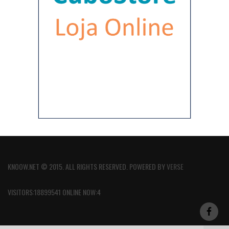
KNOOW.NET © 2015. ALL RIGHTS RESERVED. POWERED BY
VERSE
VISITORS:18899541 ONLINE NOW:4