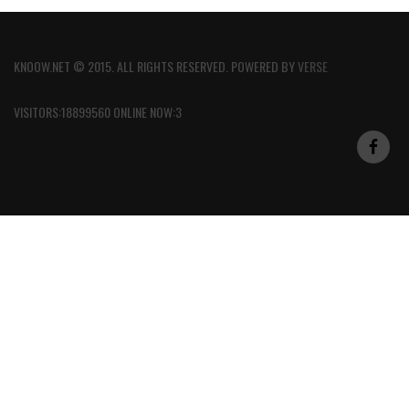
KNOOW.NET © 2015. ALL RIGHTS RESERVED. POWERED BY
VERSE
VISITORS:18899560 ONLINE NOW:3