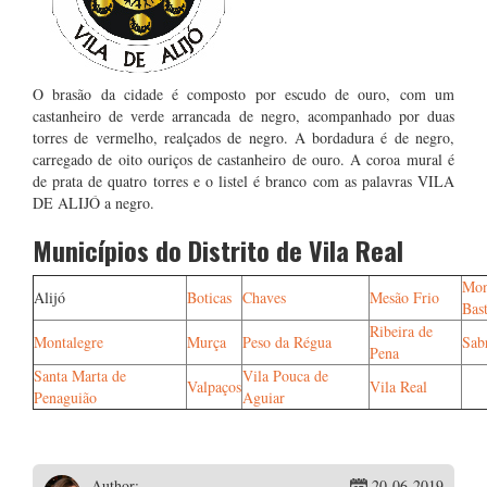
O brasão da cidade é composto por escudo de ouro, com um
castanheiro de verde arrancada de negro, acompanhado por duas
torres de vermelho, realçados de negro. A bordadura é de negro,
carregado de oito ouriços de castanheiro de ouro. A coroa mural é
de prata de quatro torres e o listel é branco com as palavras VILA
DE ALIJÓ a negro.
Municípios do Distrito de Vila Real
Mon
Alijó
Boticas
Chaves
Mesão Frio
Bas
Ribeira de
Montalegre
Murça
Peso da Régua
Sab
Pena
Santa Marta de
Vila Pouca de
Valpaços
Vila Real
Penaguião
Aguiar
Author:
20-06-2019