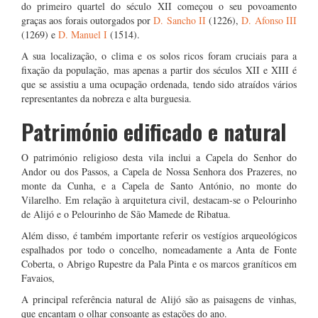
do primeiro quartel do século XII começou o seu povoamento
graças aos forais outorgados por
D. Sancho II
(1226),
D. Afonso III
(1269) e
D. Manuel I
(1514).
A sua localização, o clima e os solos ricos foram cruciais para a
fixação da população, mas apenas a partir dos séculos XII e XIII é
que se assistiu a uma ocupação ordenada, tendo sido atraídos vários
representantes da nobreza e alta burguesia.
Património edificado e natural
O património religioso desta vila inclui a Capela do Senhor do
Andor ou dos Passos, a Capela de Nossa Senhora dos Prazeres, no
monte da Cunha, e a Capela de Santo António, no monte do
Vilarelho. Em relação à arquitetura civil, destacam-se o Pelourinho
de Alijó e o Pelourinho de São Mamede de Ribatua.
Além disso, é também importante referir os vestígios arqueológicos
espalhados por todo o concelho, nomeadamente a Anta de Fonte
Coberta, o Abrigo Rupestre da Pala Pinta e os marcos graníticos em
Favaios,
A principal referência natural de Alijó são as paisagens de vinhas,
que encantam o olhar consoante as estações do ano.