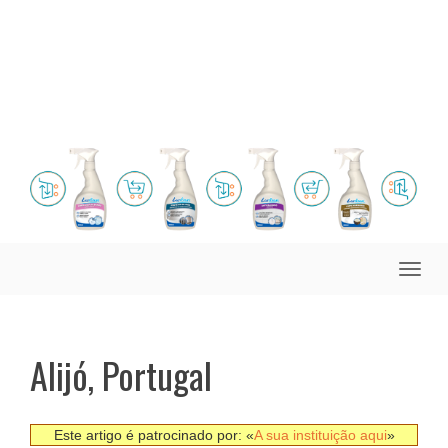
Toggle
naviga
Alijó, Portugal
Este artigo é patrocinado por: «
A sua instituição aqui
»