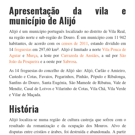
Apresentação da vila e
município de Alijó
Alijó
é um município português localizado no distrito de Vila Real,
na região norte e sub-região do Douro. É um município com 11 942
habitantes, de acordo com os
censos de 2011
, estando dividido em
14
freguesias
em 297,60 km². Alijó é limitado a norte
Vila Pouca de
Aguiar
e
Murça
, a leste por
Carrazeda de Ansiães
, a sul por
São
João da Pesqueira
e a oeste por
Sabrosa
.
As 14 freguesias do concelho de Alijó são: Alijó, Carlão e Amieiro,
Castedo e Cotas, Favaios, Pegarinhos, Pinhão, Pópulo e Ribalonga,
Sanfins do Douro, Santa Eugénia, São Mamede de Ribatua, Vale de
Mendiz, Casal de Loivos e Vilarinho de Cotas, Vila Chã, Vila Verde
e Vilar de Maçada.
História
Alijó localiza-se numa região de cultura castreja que sofreu com o
resultado da romanização e da ocupação dos Mouros. Alvo de
disputas entre cristãos e árabes, foi destruída e abandonada. A partir