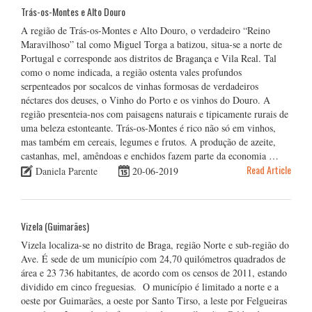
Trás-os-Montes e Alto Douro
A região de Trás-os-Montes e Alto Douro, o verdadeiro “Reino
Maravilhoso” tal como Miguel Torga a batizou, situa-se a norte de
Portugal e corresponde aos distritos de Bragança e Vila Real. Tal
como o nome indicada, a região ostenta vales profundos
serpenteados por socalcos de vinhas formosas de verdadeiros
néctares dos deuses, o Vinho do Porto e os vinhos do Douro. A
região presenteia-nos com paisagens naturais e tipicamente rurais de
uma beleza estonteante. Trás-os-Montes é rico não só em vinhos,
mas também em cereais, legumes e frutos. A produção de azeite,
castanhas, mel, amêndoas e enchidos fazem parte da economia …
Read Article
Daniela Parente
20-06-2019
Vizela (Guimarães)
Vizela localiza-se no distrito de Braga, região Norte e sub-região do
Ave. É sede de um município com 24,70 quilómetros quadrados de
área e 23 736 habitantes, de acordo com os censos de 2011, estando
dividido em cinco freguesias. O município é limitado a norte e a
oeste por Guimarães, a oeste por Santo Tirso, a leste por Felgueiras