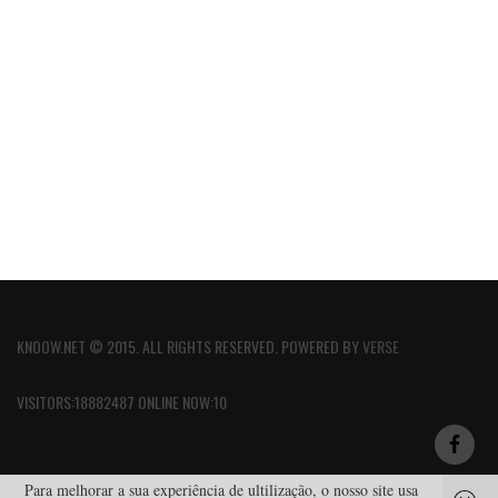
KNOOW.NET © 2015. ALL RIGHTS RESERVED. POWERED BY
VERSE
VISITORS:18882487 ONLINE NOW:10
Para melhorar a sua experiência de ultilização, o nosso site usa