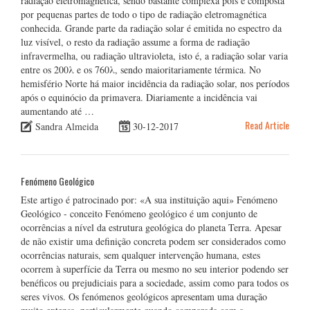
radiação eletromagnética, sendo bastante complexa pois é composta
por pequenas partes de todo o tipo de radiação eletromagnética
conhecida. Grande parte da radiação solar é emitida no espectro da
luz visível, o resto da radiação assume a forma de radiação
infravermelha, ou radiação ultravioleta, isto é, a radiação solar varia
entre os 200λ e os 760λ, sendo maioritariamente térmica. No
hemisfério Norte há maior incidência da radiação solar, nos períodos
após o equinócio da primavera. Diariamente a incidência vai
aumentando até …
Read Article
Sandra Almeida
30-12-2017
Fenómeno Geológico
Este artigo é patrocinado por: «A sua instituição aqui» Fenómeno
Geológico - conceito Fenómeno geológico é um conjunto de
ocorrências a nível da estrutura geológica do planeta Terra. Apesar
de não existir uma definição concreta podem ser considerados como
ocorrências naturais, sem qualquer intervenção humana, estes
ocorrem à superfície da Terra ou mesmo no seu interior podendo ser
benéficos ou prejudiciais para a sociedade, assim como para todos os
seres vivos. Os fenómenos geológicos apresentam uma duração