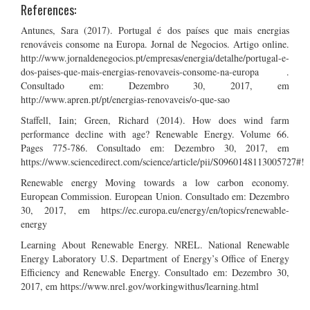
References:
Antunes, Sara (2017). Portugal é dos países que mais energias
renováveis consome na Europa. Jornal de Negocios. Artigo online.
http://www.jornaldenegocios.pt/empresas/energia/detalhe/portugal-e-
dos-paises-que-mais-energias-renovaveis-consome-na-europa .
Consultado em: Dezembro 30, 2017, em
http://www.apren.pt/pt/energias-renovaveis/o-que-sao
Staffell, Iain; Green, Richard (2014). How does wind farm
performance decline with age? Renewable Energy. Volume 66.
Pages 775-786. Consultado em: Dezembro 30, 2017, em
https://www.sciencedirect.com/science/article/pii/S0960148113005727#!
Renewable energy Moving towards a low carbon economy.
European Commission. European Union. Consultado em: Dezembro
30, 2017, em https://ec.europa.eu/energy/en/topics/renewable-
energy
Learning About Renewable Energy. NREL. National Renewable
Energy Laboratory U.S. Department of Energy’s Office of Energy
Efficiency and Renewable Energy. Consultado em: Dezembro 30,
2017, em https://www.nrel.gov/workingwithus/learning.html