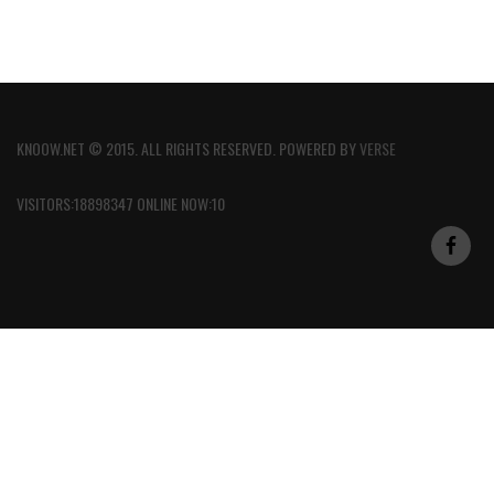
KNOOW.NET © 2015. ALL RIGHTS RESERVED. POWERED BY
VERSE
VISITORS:18898347 ONLINE NOW:10