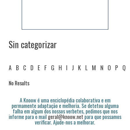
Sin categorizar
A
B
C
D
E
F
G
H
I
J
K
L
M
N
O
P
Q
No Results
A Knoow é uma enciclopédia colaborativa e em
permamente adaptação e melhoria. Se detetou alguma
falha em algum dos nossos verbetes, pedimos que nos
informe para o mail
geral@knoow.net
para que possamos
verificar. Ajude-nos a melhorar.