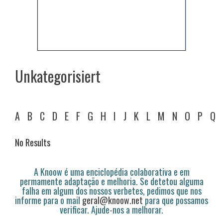
Unkategorisiert
A
B
C
D
E
F
G
H
I
J
K
L
M
N
O
P
Q
No Results
A Knoow é uma enciclopédia colaborativa e em
permamente adaptação e melhoria. Se detetou alguma
falha em algum dos nossos verbetes, pedimos que nos
informe para o mail
geral@knoow.net
para que possamos
verificar. Ajude-nos a melhorar.