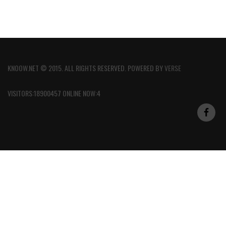
KNOOW.NET © 2015. ALL RIGHTS RESERVED. POWERED BY
VERSE
VISITORS:18900457 ONLINE NOW:4