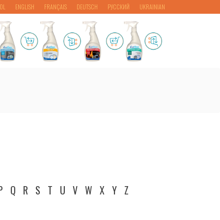
OL
ENGLISH
FRANÇAIS
DEUTSCH
РУССКИЙ
UKRAINIAN
P
Q
R
S
T
U
V
W
X
Y
Z