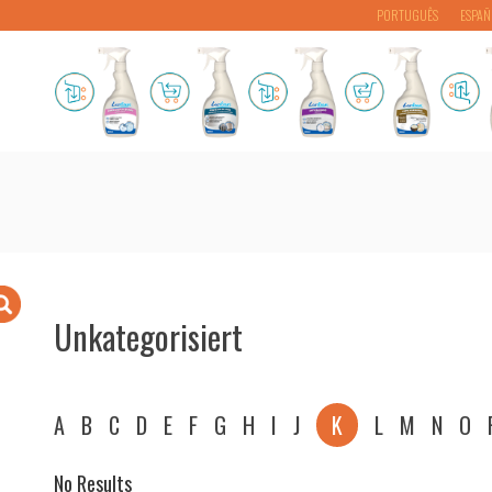
PORTUGUÊS
ESPAÑ
Unkategorisiert
A
B
C
D
E
F
G
H
I
J
K
L
M
N
O
No Results