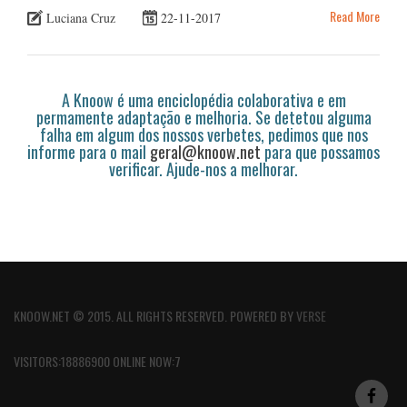
Read More
Luciana Cruz
22-11-2017
A Knoow é uma enciclopédia colaborativa e em
permamente adaptação e melhoria. Se detetou alguma
falha em algum dos nossos verbetes, pedimos que nos
informe para o mail
geral@knoow.net
para que possamos
verificar. Ajude-nos a melhorar.
KNOOW.NET © 2015. ALL RIGHTS RESERVED. POWERED BY
VERSE
VISITORS:18886900 ONLINE NOW:7