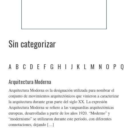
Sin categorizar
A
B
C
D
E
F
G
H
I
J
K
L
M
N
O
P
Q
Arquitectura Moderna
Arquitectura Moderna es la designación utilizada para nombrar el
conjunto de movimientos arquitectónicos que vinieron a caracterizar
la arquitectura durante gran parte del siglo XX. La expresión
Arquitectura Moderna se refiere a las vanguardias arquitectónicas
europeas, desarrolladas a partir de los años 1920. “Moderno” y
“modernismo” se utilizaron durante este período, con diferentes
connotaciones, dejando […]