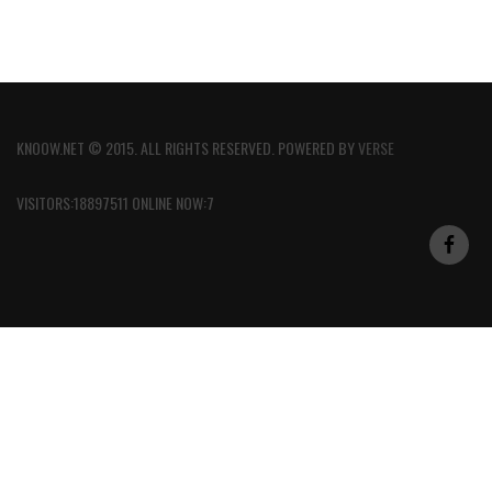
KNOOW.NET © 2015. ALL RIGHTS RESERVED. POWERED BY
VERSE
VISITORS:18897511 ONLINE NOW:7