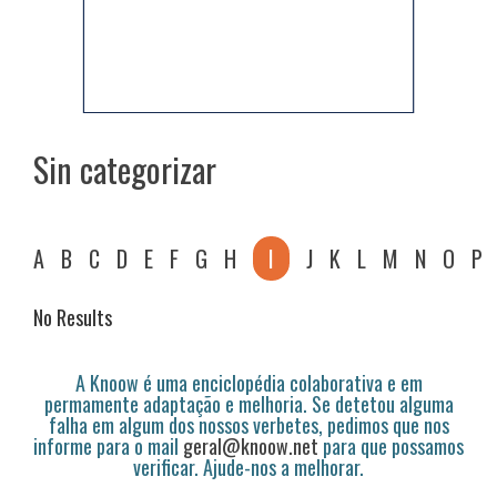
Sin categorizar
A
B
C
D
E
F
G
H
I
J
K
L
M
N
O
P
No Results
A Knoow é uma enciclopédia colaborativa e em
permamente adaptação e melhoria. Se detetou alguma
falha em algum dos nossos verbetes, pedimos que nos
informe para o mail
geral@knoow.net
para que possamos
verificar. Ajude-nos a melhorar.