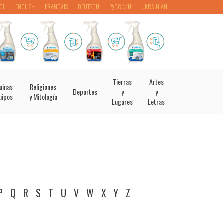
OL
ENGLISH
FRANÇAIS
DEUTSCH
РУССКИЙ
UKRAINIAN
Tierras
Artes
uinas
Religiones
Deportes
y
y
uipos
y Mitología
Lugares
Letras
P
Q
R
S
T
U
V
W
X
Y
Z