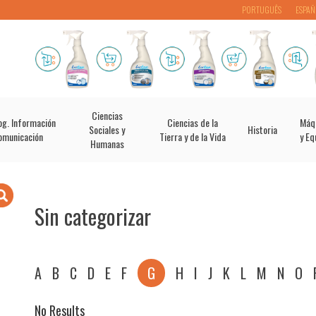
PORTUGUÊS
ESPAÑ
Ciencias
og. Información
Ciencias de la
Máq
Sociales y
Historia
omunicación
Tierra y de la Vida
y Eq
Humanas
Sin categorizar
A
B
C
D
E
F
G
H
I
J
K
L
M
N
O
No Results