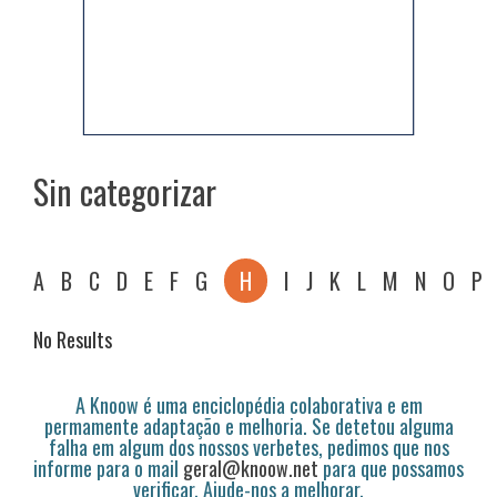
Sin categorizar
A
B
C
D
E
F
G
H
I
J
K
L
M
N
O
P
No Results
A Knoow é uma enciclopédia colaborativa e em
permamente adaptação e melhoria. Se detetou alguma
falha em algum dos nossos verbetes, pedimos que nos
informe para o mail
geral@knoow.net
para que possamos
verificar. Ajude-nos a melhorar.