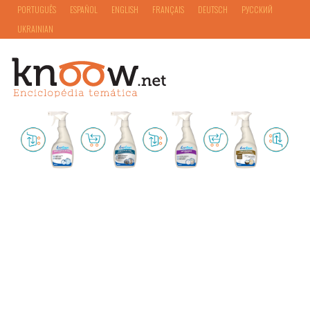
PORTUGUÊS
ESPAÑOL
ENGLISH
FRANÇAIS
DEUTSCH
РУССКИЙ
UKRAINIAN