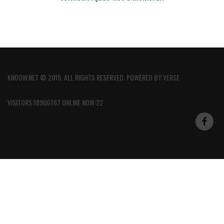
KNOOW.NET © 2015. ALL RIGHTS RESERVED. POWERED BY
VERSE
VISITORS:18900767 ONLINE NOW:22