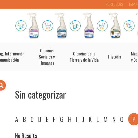
PORTUGUÊS
ESPAÑ
Ciencias
og. Información
Ciencias de la
Máq
Sociales y
Historia
omunicación
Tierra y de la Vida
y Eq
Humanas
Sin categorizar
A
B
C
D
E
F
G
H
I
J
K
L
M
N
O
P
No Results