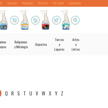
OL
ENGLISH
FRANÇAIS
DEUTSCH
РУССКИЙ
UKRAINIAN
Tierras
Artes
uinas
Religiones
Deportes
y
y
uipos
y Mitología
Lugares
Letras
Q
R
S
T
U
V
W
X
Y
Z