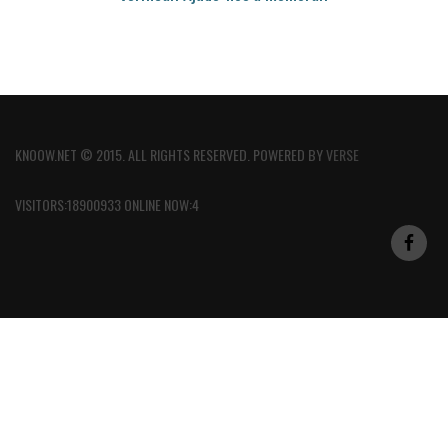
KNOOW.NET © 2015. ALL RIGHTS RESERVED. POWERED BY
VERSE
VISITORS:18900933 ONLINE NOW:4