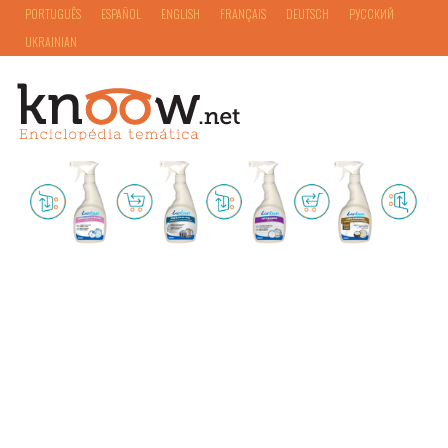
PORTUGUÊS
ESPAÑOL
ENGLISH
FRANÇAIS
DEUTSCH
РУССКИЙ
UKRAINIAN