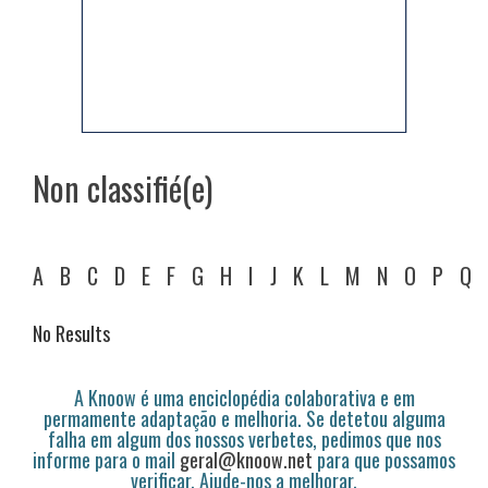
Non classifié(e)
A
B
C
D
E
F
G
H
I
J
K
L
M
N
O
P
Q
No Results
A Knoow é uma enciclopédia colaborativa e em
permamente adaptação e melhoria. Se detetou alguma
falha em algum dos nossos verbetes, pedimos que nos
informe para o mail
geral@knoow.net
para que possamos
verificar. Ajude-nos a melhorar.