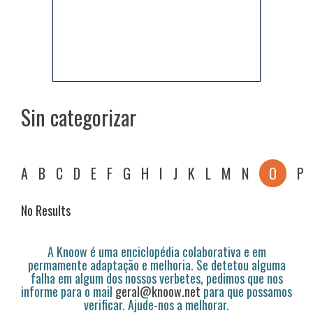
Sin categorizar
A
B
C
D
E
F
G
H
I
J
K
L
M
N
O
P
No Results
A Knoow é uma enciclopédia colaborativa e em
permamente adaptação e melhoria. Se detetou alguma
falha em algum dos nossos verbetes, pedimos que nos
informe para o mail
geral@knoow.net
para que possamos
verificar. Ajude-nos a melhorar.