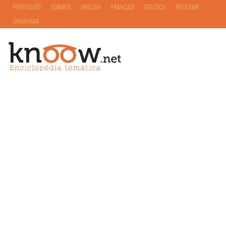
PORTUGUÊS
ESPAÑOL
ENGLISH
FRANÇAIS
DEUTSCH
РУССКИЙ
UKRAINIAN