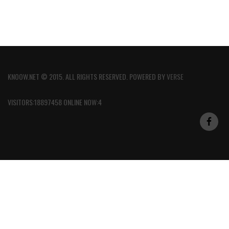
KNOOW.NET © 2015. ALL RIGHTS RESERVED. POWERED BY
VERSE
VISITORS:18897458 ONLINE NOW:4