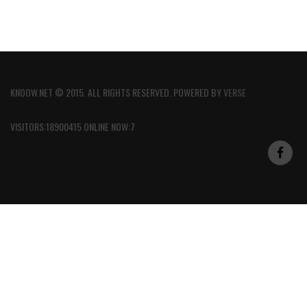
KNOOW.NET © 2015. ALL RIGHTS RESERVED. POWERED BY
VERSE
VISITORS:18900415 ONLINE NOW:7