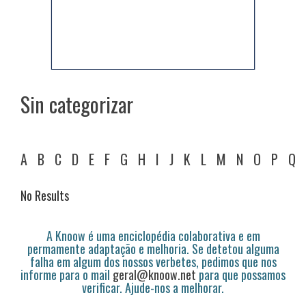
Sin categorizar
A
B
C
D
E
F
G
H
I
J
K
L
M
N
O
P
Q
No Results
A Knoow é uma enciclopédia colaborativa e em
permamente adaptação e melhoria. Se detetou alguma
falha em algum dos nossos verbetes, pedimos que nos
informe para o mail
geral@knoow.net
para que possamos
verificar. Ajude-nos a melhorar.