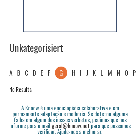
Unkategorisiert
A
B
C
D
E
F
G
H
I
J
K
L
M
N
O
P
No Results
A Knoow é uma enciclopédia colaborativa e em
permamente adaptação e melhoria. Se detetou alguma
falha em algum dos nossos verbetes, pedimos que nos
informe para o mail
geral@knoow.net
para que possamos
verificar. Ajude-nos a melhorar.