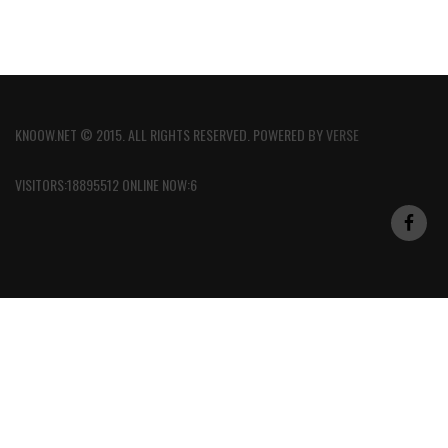
KNOOW.NET © 2015. ALL RIGHTS RESERVED. POWERED BY
VERSE
VISITORS:18895512 ONLINE NOW:6