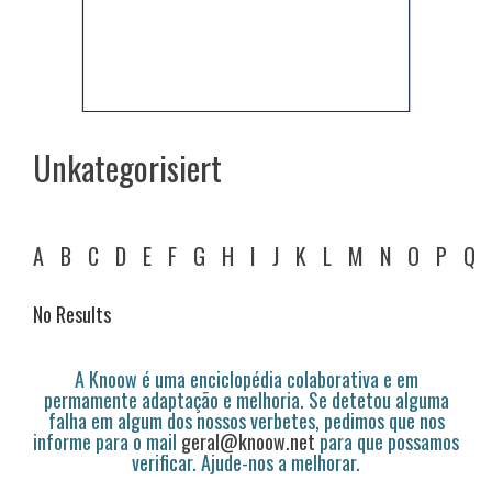
Unkategorisiert
A
B
C
D
E
F
G
H
I
J
K
L
M
N
O
P
Q
No Results
A Knoow é uma enciclopédia colaborativa e em
permamente adaptação e melhoria. Se detetou alguma
falha em algum dos nossos verbetes, pedimos que nos
informe para o mail
geral@knoow.net
para que possamos
verificar. Ajude-nos a melhorar.