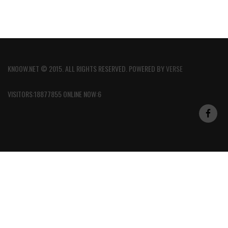
KNOOW.NET © 2015. ALL RIGHTS RESERVED. POWERED BY
VERSE
VISITORS:18877855 ONLINE NOW:6