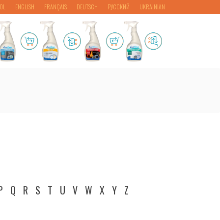
OL
ENGLISH
FRANÇAIS
DEUTSCH
РУССКИЙ
UKRAINIAN
P
Q
R
S
T
U
V
W
X
Y
Z