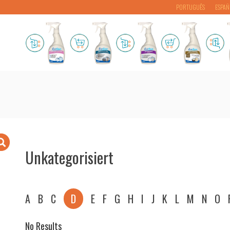
PORTUGUÊS
ESPAÑ
Unkategorisiert
A
B
C
D
E
F
G
H
I
J
K
L
M
N
O
No Results