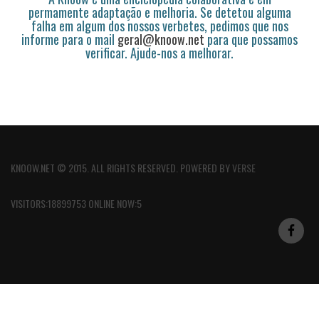
permamente adaptação e melhoria. Se detetou alguma
falha em algum dos nossos verbetes, pedimos que nos
informe para o mail
geral@knoow.net
para que possamos
verificar. Ajude-nos a melhorar.
KNOOW.NET © 2015. ALL RIGHTS RESERVED. POWERED BY
VERSE
VISITORS:18899753 ONLINE NOW:5