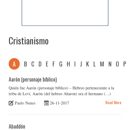
Cristianismo
A
B
C
D
E
F
G
H
I
J
K
L
M
N
O
P
Aarón (personaje bíblico)
Quién fue Aarón (personaje bíblico) – Hebreo perteneciente a la
tribu de Leví, Aarón (del hebreo Aharon) era el hermano (…)
Read More
Paulo Nunes
26-11-2017
Abaddón