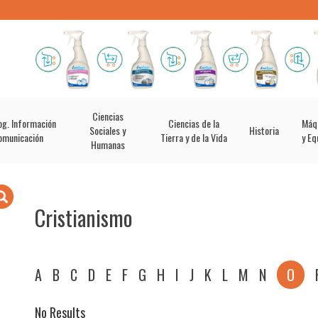
Ciencias
og. Información
Ciencias de la
Máq
Sociales y
Historia
omunicación
Tierra y de la Vida
y Eq
Humanas
Cristianismo
A
B
C
D
E
F
G
H
I
J
K
L
M
N
O
No Results