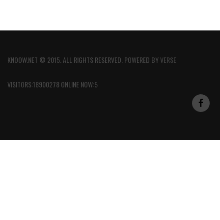
KNOOW.NET © 2015. ALL RIGHTS RESERVED. POWERED BY
VERSE
VISITORS:18900278 ONLINE NOW:5