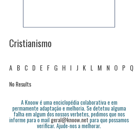
Cristianismo
A
B
C
D
E
F
G
H
I
J
K
L
M
N
O
P
Q
No Results
A Knoow é uma enciclopédia colaborativa e em
permamente adaptação e melhoria. Se detetou alguma
falha em algum dos nossos verbetes, pedimos que nos
informe para o mail
geral@knoow.net
para que possamos
verificar. Ajude-nos a melhorar.