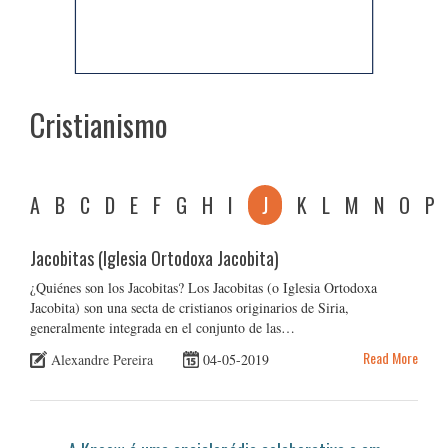
Cristianismo
A
B
C
D
E
F
G
H
I
J
K
L
M
N
O
P
Jacobitas (Iglesia Ortodoxa Jacobita)
¿Quiénes son los Jacobitas? Los Jacobitas (o Iglesia Ortodoxa
Jacobita) son una secta de cristianos originarios de Siria,
generalmente integrada en el conjunto de las…
Read More
Alexandre Pereira
04-05-2019