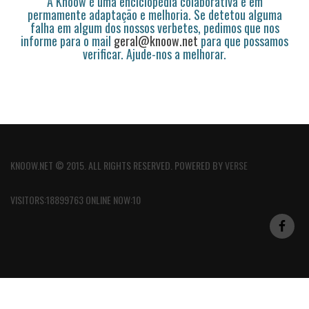
A Knoow é uma enciclopédia colaborativa e em
permamente adaptação e melhoria. Se detetou alguma
falha em algum dos nossos verbetes, pedimos que nos
informe para o mail
geral@knoow.net
para que possamos
verificar. Ajude-nos a melhorar.
KNOOW.NET © 2015. ALL RIGHTS RESERVED. POWERED BY
VERSE
VISITORS:18899763 ONLINE NOW:10