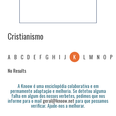
Cristianismo
A
B
C
D
E
F
G
H
I
J
K
L
M
N
O
P
No Results
A Knoow é uma enciclopédia colaborativa e em
permamente adaptação e melhoria. Se detetou alguma
falha em algum dos nossos verbetes, pedimos que nos
informe para o mail
geral@knoow.net
para que possamos
verificar. Ajude-nos a melhorar.