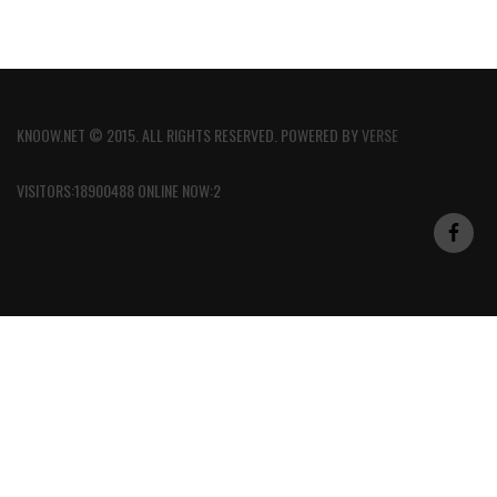
KNOOW.NET © 2015. ALL RIGHTS RESERVED. POWERED BY
VERSE
VISITORS:18900488 ONLINE NOW:2