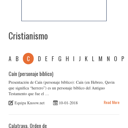
Cristianismo
A
B
C
D
E
F
G
H
I
J
K
L
M
N
O
P
Caín (personaje bíblico)
Presentación de Caín (personaje bíblico): Caín (en Hebreo, Qavin
que significa “herrero”) es un personaje bíblico del Antiguo
Testamento que fue el …
Read More
Equipa Knoow.net
10-01-2018
Calatrava, Orden de