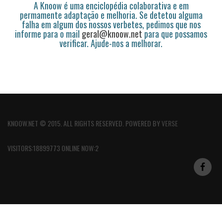
A Knoow é uma enciclopédia colaborativa e em
permamente adaptação e melhoria. Se detetou alguma
falha em algum dos nossos verbetes, pedimos que nos
informe para o mail
geral@knoow.net
para que possamos
verificar. Ajude-nos a melhorar.
KNOOW.NET © 2015. ALL RIGHTS RESERVED. POWERED BY
VERSE
VISITORS:18899773 ONLINE NOW:2