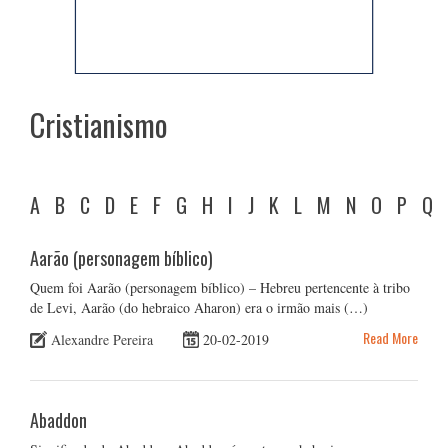
Cristianismo
A
B
C
D
E
F
G
H
I
J
K
L
M
N
O
P
Q
Aarão (personagem bíblico)
Quem foi Aarão (personagem bíblico) – Hebreu pertencente à tribo
de Levi, Aarão (do hebraico Aharon) era o irmão mais (…)
Read More
Alexandre Pereira
20-02-2019
Abaddon