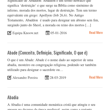
Significado de Abaddon: Abaddon é um termo hebraico que
significa ‘destruição’ e que surge na Bíblia como sinónimo de
inferno, morada dos mortos, lugar de destruição. Tem um termo
equivalente em grego: Apollyon (Job 26,6). No Antigo
Testamento, Abaddon é usado para designar um abismo sem fim,
surgindo junto do Sheol, a morada ou reino dos mortos […]
Read More
Equipa Knoow.net
05-01-2016
Abade (Conceito, Definição, Significado, O que é)
O que é um Abade: Abade é o nome dado ao superior de uma
abadia, mosteiro ou congregação religiosa, podendo ser também
utilizado para designar o sacerdote ou…
Read More
Alexandre Pereira
28-03-2019
Abadia
A Abadia é uma comunidade monástica cristã que atingiu o seu
apogeu no decurso da época medieval, assim como a restante