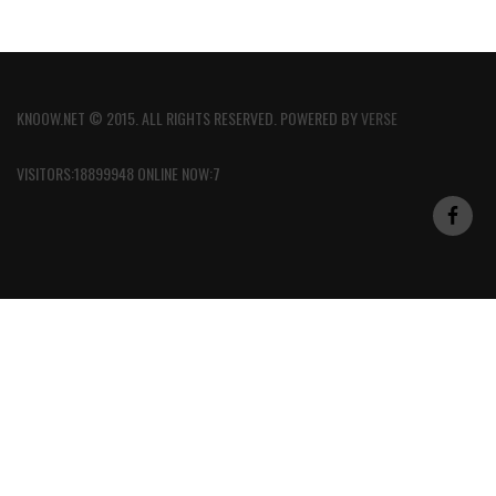
KNOOW.NET © 2015. ALL RIGHTS RESERVED. POWERED BY
VERSE
VISITORS:18899948 ONLINE NOW:7