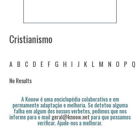
Cristianismo
A
B
C
D
E
F
G
H
I
J
K
L
M
N
O
P
Q
No Results
A Knoow é uma enciclopédia colaborativa e em
permamente adaptação e melhoria. Se detetou alguma
falha em algum dos nossos verbetes, pedimos que nos
informe para o mail
geral@knoow.net
para que possamos
verificar. Ajude-nos a melhorar.