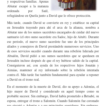
y respectivas familias. Apenas
Abiatar escapó a la matanza
ordenada por Saúl,
refugiándose en Queila junto a David que le ofrece protección.
Más tarde, cuando David se convierte en rey y establece su capital
en Jerusalén trayendo para ahí el arca de la alianza, nombra a
Abiatar uno de los sumos sacerdotes encargados de cuidar del nuevo
santuario (el otro sumo sacerdote era Sadoc, hijo de Aitub). Durante
ese periodo, el nuevo sumo sacerdote fue uno de los principales
aliados y consejeros de David prestándole numerosos servicios. Uno
de esos servicios sucedió cuando durante una rebelión liderada por
Absalón, David pidió a sus sumos sacerdotes que se quedasen en
Jerusalén incluso después de que el rey hubiese salido de la capital.
Consiguieron así, con ayuda de los respectivos hijos Jonatán y
Aimáas, mantener al rey informado sobre la rebelión intentada
contra él. Más tarde fue también fundamental para ayudar a reponer
a David en el trono real.
En el momento de la muerte de David, dio su apoyo a Adonías, el
hijo mayor de David y considerado en aquel tiempo como su
probable sucesor. Sin embargo, David había prometido a Betsabé, su
esposa, entregar el trono a Salomón. Cuando Salomón fue coronado
rey ejecutó a Adonías y a sus principales seguidores. Sin embargo,