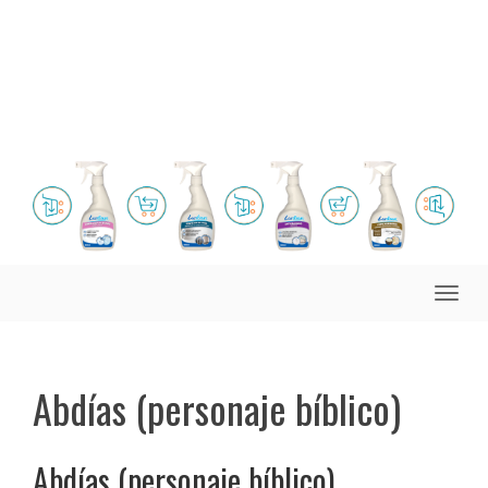
Toggle
naviga
Abdías (personaje bíblico)
Abdías (personaje bíblico)