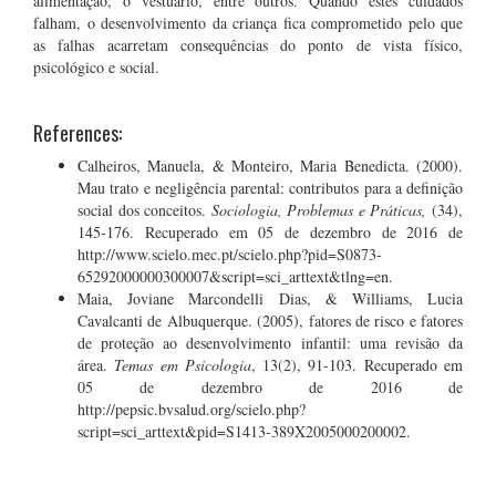
alimentação, o vestuário, entre outros. Quando estes cuidados
falham, o desenvolvimento da criança fica comprometido pelo que
as falhas acarretam consequências do ponto de vista físico,
psicológico e social.
References:
Calheiros, Manuela, & Monteiro, Maria Benedicta. (2000).
Mau trato e negligência parental: contributos para a definição
social dos conceitos.
Sociologia, Problemas e Práticas,
(34),
145-176. Recuperado em 05 de dezembro de 2016 de
http://www.scielo.mec.pt/scielo.php?pid=S0873-
65292000000300007&script=sci_arttext&tlng=en.
Maia, Joviane Marcondelli Dias, & Williams, Lucia
Cavalcanti de Albuquerque. (2005), fatores de risco e fatores
de proteção ao desenvolvimento infantil: uma revisão da
área.
Temas em Psicologia
, 13(2), 91-103. Recuperado em
05 de dezembro de 2016 de
http://pepsic.bvsalud.org/scielo.php?
script=sci_arttext&pid=S1413-389X2005000200002.