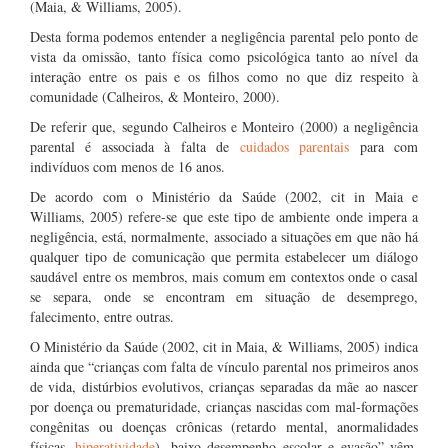
(Maia, & Williams, 2005).
Desta forma podemos entender a negligência parental pelo ponto de
vista da omissão, tanto física como psicológica tanto ao nível da
interação entre os pais e os filhos como no que diz respeito à
comunidade (Calheiros, & Monteiro, 2000).
De referir que, segundo Calheiros e Monteiro (2000) a negligência
parental é associada à falta de
cuidados parentais
para com
indivíduos com menos de 16 anos.
De acordo com o Ministério da Saúde (2002, cit in Maia e
Williams, 2005) refere-se que este tipo de ambiente onde impera a
negligência, está, normalmente, associado a situações em que não há
qualquer tipo de comunicação que permita estabelecer um diálogo
saudável entre os membros, mais comum em contextos onde o casal
se separa, onde se encontram em situação de desemprego,
falecimento, entre outras.
O Ministério da Saúde (2002, cit in Maia, & Williams, 2005) indica
ainda que “crianças com falta de vínculo parental nos primeiros anos
de vida, distúrbios evolutivos, crianças separadas da mãe ao nascer
por doença ou prematuridade, crianças nascidas com mal-formações
congênitas ou doenças crônicas (retardo mental, anormalidades
físicas,
hiperatividade
), baixo desempenho escolar e evasão” vêm,