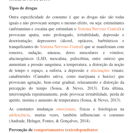
Tipos de drogas
Outra especificidade do consumo é que as drogas não são todas
iguais e não provocam sempre o mesmo efeito, ou seja: estimulantes
(anfetaminas e cocaína que estimulam o
Sistema Nervoso Central
) e
provocam apatia, sono prolongado, irritabilidade, depressão e
desorientação; depressores (álcool, opiáceos, barbitúricos e
tranquilizantes do
Sistema Nervoso Central
) que se manifestam com
remores, sudação, náuseas, dores musculares e vómitos;
alucinogénicos (LSD, mescalina, psilocibina, entre outros) que
aumentam a pressão sanguínea, a temperatura, a distorção da noção
de tempo e espaço, a euforia, a depressão e
alucinações
visuais;
canabinóides (Cannabis sativa, como marijuana e haxixe) que
provocam agitação, bem-estar gradual, relaxamento e distorção da
percepção do tempo (Sousa, & Neves, 2013). Esta última,
interrompida repentinamente, pode provocar irritabilidade, perda de
apetite, insónia e aumento de temperatura (Sousa, & Neves, 2013).
As constantes mudanças
emocionais
, físicas e fisiológicas na
adolescência
, muitas vezes, também influenciam o consumo
(Andrade, Helnger, Fontes, & Gonçalves, 2014).
Prevenção de
comportamentos toxicodependentes