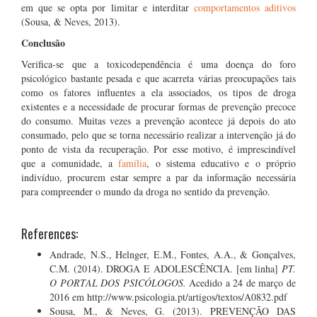
em que se opta por limitar e interditar
comportamentos aditivos
(Sousa, & Neves, 2013).
Conclusão
Verifica-se que a toxicodependência é uma doença do foro
psicológico bastante pesada e que acarreta várias preocupações tais
como os fatores influentes a ela associados, os tipos de droga
existentes e a necessidade de procurar formas de prevenção precoce
do consumo. Muitas vezes a prevenção acontece já depois do ato
consumado, pelo que se torna necessário realizar a intervenção já do
ponto de vista da recuperação. Por esse motivo, é imprescindível
que a comunidade, a
família
, o sistema educativo e o próprio
indivíduo, procurem estar sempre a par da informação necessária
para compreender o mundo da droga no sentido da prevenção.
References:
Andrade, N.S., Helnger, E.M., Fontes, A.A., & Gonçalves,
C.M. (2014). DROGA E ADOLESCÊNCIA. [em linha]
PT.
O PORTAL DOS PSICÓLOGOS.
Acedido a 24 de março de
2016 em http://www.psicologia.pt/artigos/textos/A0832.pdf
Sousa, M., & Neves, G. (2013). PREVENÇÃO DAS