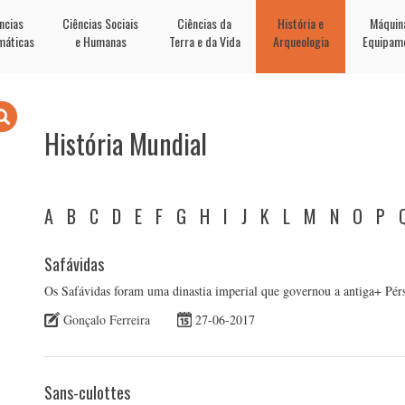
ncias
Ciências Sociais
Ciências da
História e
Máquin
máticas
e Humanas
Terra e da Vida
Arqueologia
Equipam
História Mundial
A
B
C
D
E
F
G
H
I
J
K
L
M
N
O
P
Safávidas
Os Safávidas foram uma dinastia imperial que governou a antiga+ Pérs
Gonçalo Ferreira
27-06-2017
Sans-culottes