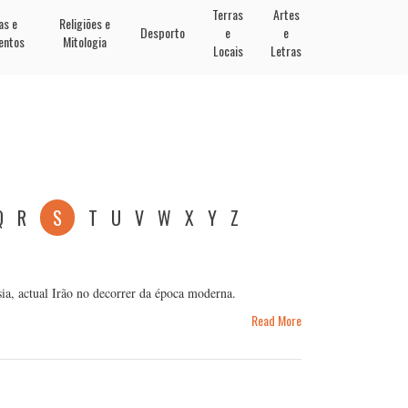
Terras
Artes
as e
Religiões e
Desporto
e
e
entos
Mitologia
Locais
Letras
Q
R
S
T
U
V
W
X
Y
Z
ia, actual Irão no decorrer da época moderna.
Read More