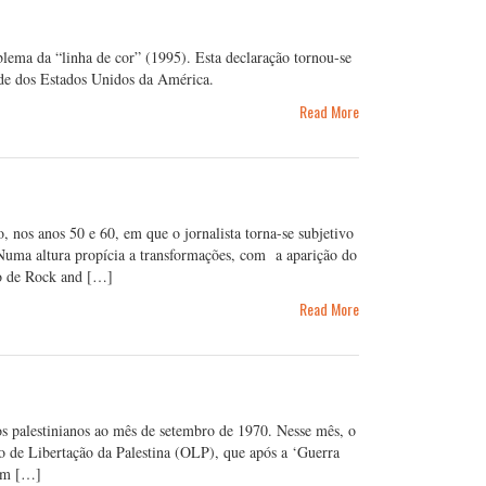
ema da “linha de cor” (1995). Esta declaração tornou-se
ade dos Estados Unidos da América.
Read More
 nos anos 50 e 60, em que o jornalista torna-se subjetivo
Numa altura propícia a transformações, com a aparição do
o de Rock and […]
Read More
s palestinianos ao mês de setembro de 1970. Nesse mês, o
ão de Libertação da Palestina (OLP), que após a ‘Guerra
gem […]