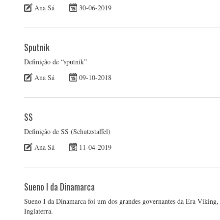
Ana Sá
30-06-2019
Sputnik
Definição de “sputnik”
Ana Sá
09-10-2018
SS
Definição de SS (Schutzstaffel)
Ana Sá
11-04-2019
Sueno I da Dinamarca
Sueno I da Dinamarca foi um dos grandes governantes da Era Viking,
Inglaterra.