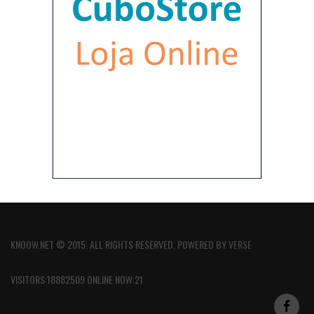
KNOOW.NET © 2015. ALL RIGHTS RESERVED. POWERED BY
VERSE
VISITORS:18882509 ONLINE NOW:21