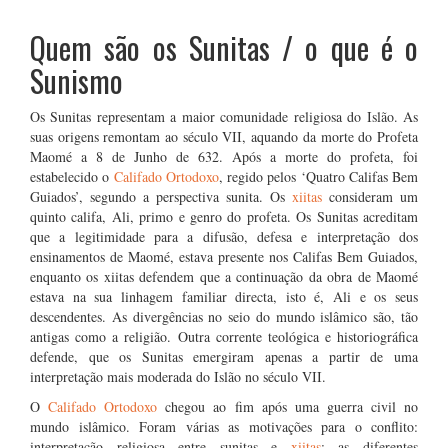
Quem são os Sunitas / o que é o
Sunismo
Os Sunitas representam a maior comunidade religiosa do Islão. As
suas origens remontam ao século VII, aquando da morte do Profeta
Maomé a 8 de Junho de 632. Após a morte do profeta, foi
estabelecido o
Califado Ortodoxo
, regido pelos ‘Quatro Califas Bem
Guiados’, segundo a perspectiva sunita. Os
xiitas
consideram um
quinto califa, Ali, primo e genro do profeta. Os Sunitas acreditam
que a legitimidade para a difusão, defesa e interpretação dos
ensinamentos de Maomé, estava presente nos Califas Bem Guiados,
enquanto os xiitas defendem que a continuação da obra de Maomé
estava na sua linhagem familiar directa, isto é, Ali e os seus
descendentes. As divergências no seio do mundo islâmico são, tão
antigas como a religião. Outra corrente teológica e historiográfica
defende, que os Sunitas emergiram apenas a partir de uma
interpretação mais moderada do Islão no século VII.
O
Califado Ortodoxo
chegou ao fim após uma guerra civil no
mundo islâmico. Foram várias as motivações para o conflito:
interpretação religiosa entre sunitas e
xiitas
; as diferentes