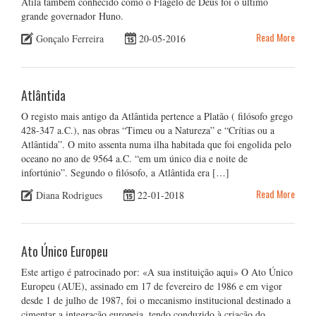
Átila também conhecido como o Flagelo de Deus foi o último
grande governador Huno.
Read More
Gonçalo Ferreira
20-05-2016
Atlântida
O registo mais antigo da Atlântida pertence a Platão ( filósofo grego
428-347 a.C.), nas obras “Timeu ou a Natureza” e “Crítias ou a
Atlântida”. O mito assenta numa ilha habitada que foi engolida pelo
oceano no ano de 9564 a.C. “em um único dia e noite de
infortúnio”. Segundo o filósofo, a Atlântida era […]
Read More
Diana Rodrigues
22-01-2018
Ato Único Europeu
Este artigo é patrocinado por: «A sua instituição aqui» O Ato Único
Europeu (AUE), assinado em 17 de fevereiro de 1986 e em vigor
desde 1 de julho de 1987, foi o mecanismo institucional destinado a
cimentar a integração europeia, tendo conduzido à criação do