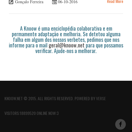
Read More
Gonçalo Ferreira
06-10-2016
A Knoow é uma enciclopédia colaborativa e em
permamente adaptação e melhoria. Se detetou alguma
falha em algum dos nossos verbetes, pedimos que nos
informe para o mail
geral@knoow.net
para que possamos
verificar. Ajude-nos a melhorar.
KNOOW.NET © 2015. ALL RIGHTS RESERVED. POWERED BY
VERSE
VISITORS:18899520 ONLINE NOW:3