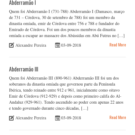
Abderramão I
Quem foi Abderramão I (731-788) Abderramão I (Damasco, março
de 731 – Córdova, 30 de setembro de 788) foi um membro da
dinastia omíada, emir de Córdova entre 756 e 788 e fundador do
Emirado de Córdova. Foi um dos poucos membros da dinastia
omíada a escapar ao massacre dos Abássidas em Abú Futrus no […]
Read More
Alexandre Pereira
03-09-2018
Abderramão III
Quem foi Abderramão III (890-961) Abderramão III foi um dos
soberanos da dinastia omíada que governou parte da Península
Ibérica, tendo reinado entre 912 e 961, inicialmente como oitavo
Emir de Córdova (912-929) e depois como primeiro califa do Al-
Andaluz (929-961). Tendo ascendido ao poder com apenas 22 anos
e tendo governado durante cinco décadas, […]
Read More
Alexandre Pereira
03-09-2018