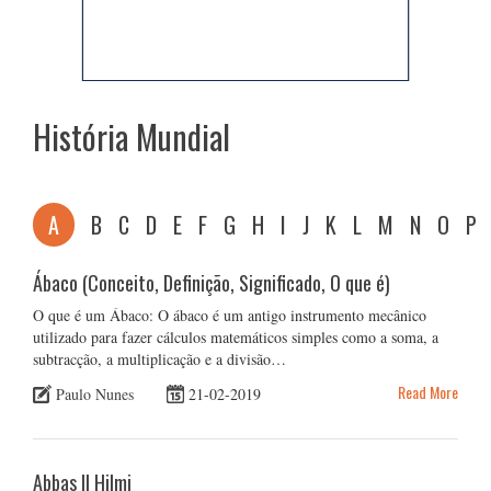
História Mundial
A
B
C
D
E
F
G
H
I
J
K
L
M
N
O
P
Ábaco (Conceito, Definição, Significado, O que é)
O que é um Ábaco: O ábaco é um antigo instrumento mecânico
utilizado para fazer cálculos matemáticos simples como a soma, a
subtracção, a multiplicação e a divisão…
Read More
Paulo Nunes
21-02-2019
Abbas II Hilmi