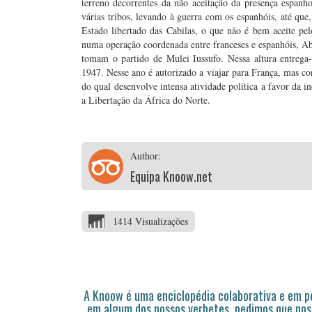
terreno decorrentes da não aceitação da presença espan
várias tribos, levando à guerra com os espanhóis, até qu
Estado libertado das Cabilas, o que não é bem aceite p
numa operação coordenada entre franceses e espanhóis, Ab
tomam o partido de Mulei Iussufo. Nessa altura entrega-
1947. Nesse ano é autorizado a viajar para França, mas con
do qual desenvolve intensa atividade política a favor da
a Libertação da África do Norte.
Author:
Equipa Knoow.net
1414 Visualizações
A Knoow é uma enciclopédia colaborativa e em 
em algum dos nossos verbetes, pedimos que nos