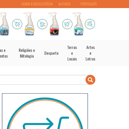
SOBRE A ENCICLOPÉDIA
AUTORES
PORTUGUÊS
Terras
Artes
as e
Religiões e
Desporto
e
e
entos
Mitologia
Locais
Letras