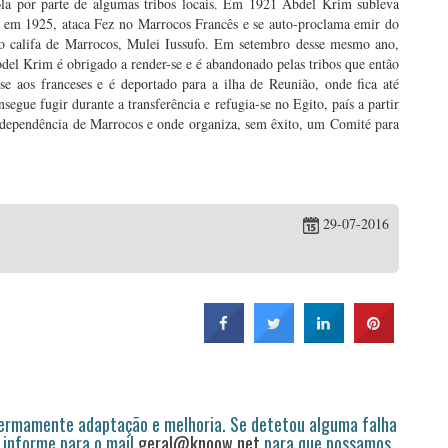
hola por parte de algumas tribos locais. Em 1921 Abdel Krim subleva
e, em 1925, ataca Fez no Marrocos Francês e se auto-proclama emir do
elo califa de Marrocos, Mulei Iussufo. Em setembro desse mesmo ano,
del Krim é obrigado a render-se e é abandonado pelas tribos que então
se aos franceses e é deportado para a ilha de Reunião, onde fica até
segue fugir durante a transferência e refugia-se no Egito, país a partir
 independência de Marrocos e onde organiza, sem êxito, um Comité para
29-07-2016
permamente adaptação e melhoria. Se detetou alguma falha
 informe para o mail
geral@knoow.net
para que possamos