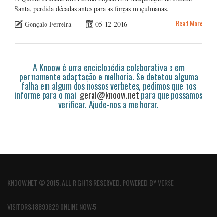
Santa, perdida décadas antes para as forças muçulmanas.
Read More
Gonçalo Ferreira
05-12-2016
A Knoow é uma enciclopédia colaborativa e em
permamente adaptação e melhoria. Se detetou alguma
falha em algum dos nossos verbetes, pedimos que nos
informe para o mail
geral@knoow.net
para que possamos
verificar. Ajude-nos a melhorar.
KNOOW.NET © 2015. ALL RIGHTS RESERVED. POWERED BY
VERSE
VISITORS:18899629 ONLINE NOW:5