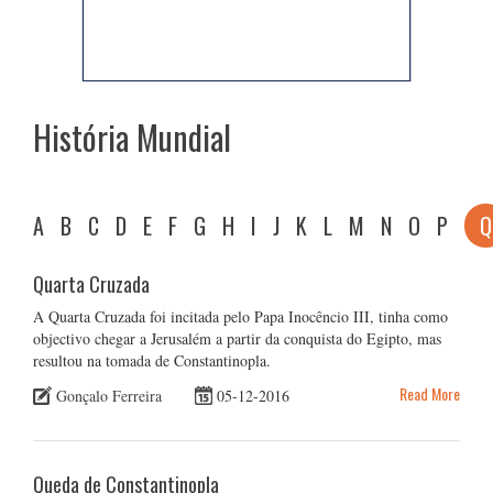
História Mundial
A
B
C
D
E
F
G
H
I
J
K
L
M
N
O
P
Q
Quarta Cruzada
A Quarta Cruzada foi incitada pelo Papa Inocêncio III, tinha como
objectivo chegar a Jerusalém a partir da conquista do Egipto, mas
resultou na tomada de Constantinopla.
Read More
Gonçalo Ferreira
05-12-2016
Queda de Constantinopla