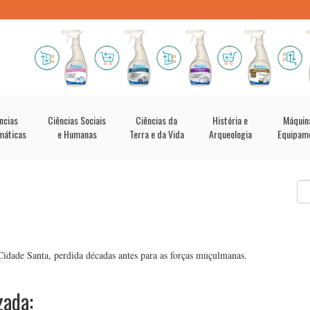
ncias
Ciências Sociais
Ciências da
História e
Máquin
máticas
e Humanas
Terra e da Vida
Arqueologia
Equipam
idade Santa, perdida décadas antes para as forças muçulmanas.
zada: