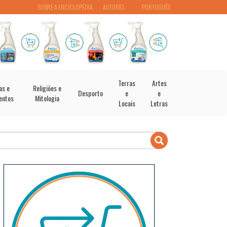
SOBRE A ENCICLOPÉDIA
AUTORES
PORTUGUÊS
Terras
Artes
as e
Religiões e
Desporto
e
e
entos
Mitologia
Locais
Letras