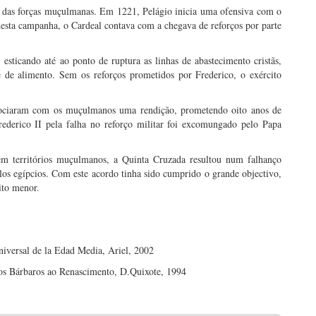
ão das forças muçulmanas. Em 1221, Pelágio inicia uma ofensiva com o
o desta campanha, o Cardeal contava com a chegava de reforços por parte
esticando até ao ponto de ruptura as linhas de abastecimento cristãs,
 de alimento. Sem os reforços prometidos por Frederico, o exército
gociaram com os muçulmanos uma rendição, prometendo oito anos de
ederico II pela falha no reforço militar foi excomungado pelo Papa
 em territórios muçulmanos, a Quinta Cruzada resultou num falhanço
elos egípcios. Com este acordo tinha sido cumprido o grande objectivo,
ito menor.
ersal de la Edad Media, Ariel, 2002
os Bárbaros ao Renascimento, D.Quixote, 1994