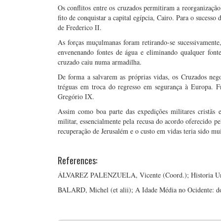
Os conflitos entre os cruzados permitiram a reorganizaç
fito de conquistar a capital egípcia, Cairo. Para o sucess
de Frederico II.
As forças muçulmanas foram retirando-se sucessivamente, 
envenenando fontes de água e eliminando qualquer fonte
cruzado caiu numa armadilha.
De forma a salvarem as próprias vidas, os Cruzados ne
tréguas em troca do regresso em segurança à Europa. Fr
Gregório IX.
Assim como boa parte das expedições militares cristãs
militar, essencialmente pela recusa do acordo oferecido p
recuperação de Jerusalém e o custo em vidas teria sido mu
References:
ÁLVAREZ PALENZUELA, Vicente (Coord.); Historia Univ
BALARD, Michel (et alii); A Idade Média no Ocidente: d