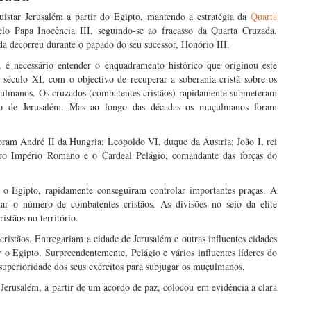
istar Jerusalém a partir do Egipto, mantendo a estratégia da
Quarta
lo Papa Inocência III, seguindo-se ao fracasso da Quarta Cruzada.
da decorreu durante o papado do seu sucessor, Honório III.
é necessário entender o enquadramento histórico que originou este
 século XI, com o objectivo de recuperar a soberania cristã sobre os
uçulmanos. Os cruzados (combatentes cristãos) rapidamente submeteram
o de Jerusalém. Mas ao longo das décadas os muçulmanos foram
foram André II da Hungria; Leopoldo VI, duque da Áustria; João I, rei
cro Império Romano e o Cardeal Pelágio, comandante das forças do
 o Egipto, rapidamente conseguiram controlar importantes praças. A
r o número de combatentes cristãos. As divisões no seio da elite
stãos no território.
stãos. Entregariam a cidade de Jerusalém e outras influentes cidades
 o Egipto. Surpreendentemente, Pelágio e vários influentes líderes do
 superioridade dos seus exércitos para subjugar os muçulmanos.
 Jerusalém, a partir de um acordo de paz, colocou em evidência a clara