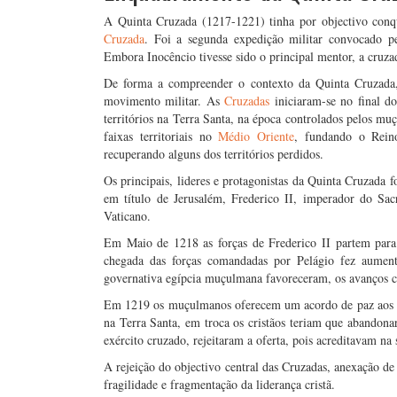
A Quinta Cruzada (1217-1221) tinha por objectivo conqu
Cruzada
. Foi a segunda expedição militar convocado pe
Embora Inocêncio tivesse sido o principal mentor, a cruza
De forma a compreender o contexto da Quinta Cruzada, 
movimento militar. As
Cruzadas
iniciaram-se no final do
territórios na Terra Santa, na época controlados pelos m
faixas territoriais no
Médio Oriente
, fundando o Rein
recuperando alguns dos territórios perdidos.
Os principais, lideres e protagonistas da Quinta Cruzada 
em título de Jerusalém, Frederico II, imperador do Sa
Vaticano.
Em Maio de 1218 as forças de Frederico II partem para
chegada das forças comandadas por Pelágio fez aumenta
governativa egípcia muçulmana favoreceram, os avanços cri
Em 1219 os muçulmanos oferecem um acordo de paz aos cri
na Terra Santa, em troca os cristãos teriam que abandonar
exército cruzado, rejeitaram a oferta, pois acreditavam na
A rejeição do objectivo central das Cruzadas, anexação de
fragilidade e fragmentação da liderança cristã.