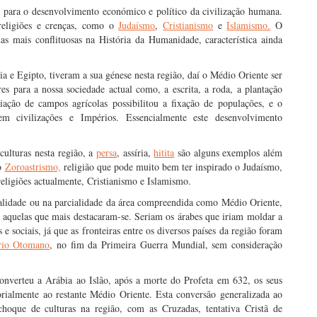
l para o desenvolvimento económico e político da civilização humana.
religiões e crenças, como o
Judaísmo
,
Cristianismo
e
Islamismo.
O
as mais conflituosas na História da Humanidade, característica ainda
a e Egipto, tiveram a sua génese nesta região, daí o Médio Oriente ser
es para a nossa sociedade actual como, a escrita, a roda, a plantação
riação de campos agrícolas possibilitou a fixação de populações, e o
em civilizações e Impérios. Essencialmente este desenvolvimento
culturas nesta região, a
persa
, assíria,
hitita
são alguns exemplos além
do
Zoroastrismo,
religião que pode muito bem ter inspirado o Judaísmo,
eligiões actualmente, Cristianismo e Islamismo.
otalidade ou na parcialidade da área compreendida como Médio Oriente,
 aquelas que mais destacaram-se. Seriam os árabes que iriam moldar a
 sociais, já que as fronteiras entre os diversos países da região foram
rio Otomano
, no fim da Primeira Guerra Mundial, sem consideração
nverteu a Arábia ao Islão, após a morte do Profeta em 632, os seus
orialmente ao restante Médio Oriente. Esta conversão generalizada ao
choque de culturas na região, com as Cruzadas, tentativa Cristã de