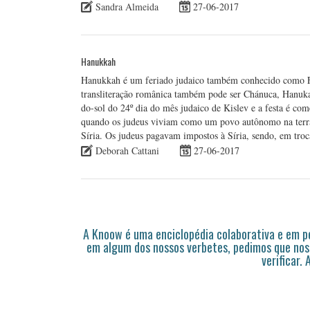
Sandra Almeida
27-06-2017
Hanukkah
Hanukkah é um feriado judaico também conhecido como Festiva
transliteração românica também pode ser Chánuca, Hanu
do-sol do 24º dia do mês judaico de Kislev e a festa é co
quando os judeus viviam como um povo autônomo na terra de
Síria. Os judeus pagavam impostos à Síria, sendo, em troc
Deborah Cattani
27-06-2017
A Knoow é uma enciclopédia colaborativa e em 
em algum dos nossos verbetes, pedimos que nos
verificar.