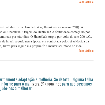
Read Article
l das Luzes. Em hebraico, Hanukkah escreve-se חֲנֻכָּה. A
kah ou Chanukah. Origem do Hanukkah A festividade começa no pôr-
memorada por oito dias. O Hanukkah surgiu por volta do ano 200 a.C.,
 Israel, a qual, nessa época, era controlada pelo rei selêucida da
a, livres para seguir sua própria fé e manter seu modo de vida. …
Read Article
permamente adaptação e melhoria. Se detetou alguma falha
 informe para o mail
geral@knoow.net
para que possamos
 Ajude-nos a melhorar.