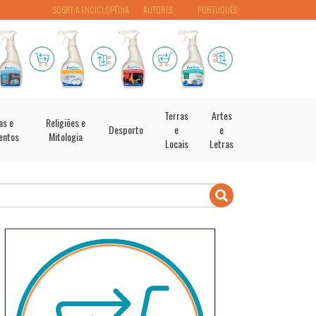
SOBRE A ENCICLOPÉDIA
AUTORES
PORTUGUÊS
Terras
Artes
as e
Religiões e
Desporto
e
e
entos
Mitologia
Locais
Letras