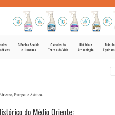
ncias
Ciências Sociais
Ciências da
História e
Máquin
máticas
e Humanas
Terra e da Vida
Arqueologia
Equipam
Africano, Europeu e Asiático.
istórico do Médio Oriente: