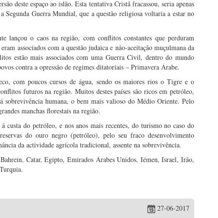
são deste espaço ao islão. Esta tentativa Cristã fracassou, seria apenas
 a Segunda Guerra Mundial, que a questão religiosa voltaria a estar no
nte lançou o caos na região, com conflitos constantes que perduram
s eram associados com a questão judaica e não-aceitação muçulmana da
nflitos estão mais associados com uma Guerra Civil, dentro do mundo
 povos contra a opressão de regimes ditatoriais – Primavera Árabe.
eco, com poucos cursos de água, sendo os maiores rios o Tigre e o
nflitos futuros na região. Muitos destes países são ricos em petróleo,
l á sobrevivência humana, o bem mais valioso do Médio Oriente. Pelo
grandes manchas florestais na região.
á custa do petróleo, e nos anos mais recentes, do turismo no caso do
eservas do ouro negro (petróleo), pelo seu fraco desenvolvimento
ncia da actividade agrícola tradicional, assente na sobrevivência.
 Bahrein, Catar, Egipto, Emirados Árabes Unidos, Iémen, Israel, Irão,
 Turquia.
27-06-2017