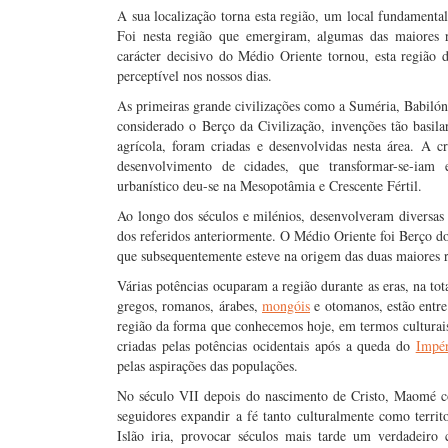
A sua localização torna esta região, um local fundamenta
Foi nesta região que emergiram, algumas das maiores 
carácter decisivo do Médio Oriente tornou, esta região d
perceptível nos nossos dias.
As primeiras grande civilizações como a Suméria, Babilóni
considerado o Berço da Civilização, invenções tão basilar
agrícola, foram criadas e desenvolvidas nesta área. A c
desenvolvimento de cidades, que transformar-se-iam 
urbanístico deu-se na Mesopotâmia e Crescente Fértil.
Ao longo dos séculos e milénios, desenvolveram diversas 
dos referidos anteriormente. O Médio Oriente foi Berço 
que subsequentemente esteve na origem das duas maiores r
Várias potências ocuparam a região durante as eras, na t
gregos, romanos, árabes,
mongóis
e otomanos, estão entre
região da forma que conhecemos hoje, em termos culturais e
criadas pelas potências ocidentais após a queda do
Impé
pelas aspirações das populações.
No século VII depois do nascimento de Cristo, Maomé co
seguidores expandir a fé tanto culturalmente como territ
Islão iria, provocar séculos mais tarde um verdadeiro 