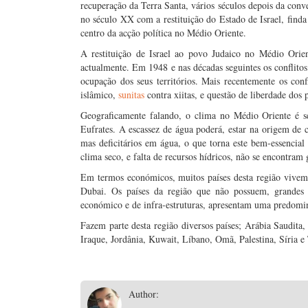
recuperação da Terra Santa, vários séculos depois da conver
no século XX com a restituição do Estado de Israel, finda
centro da acção política no Médio Oriente.
A restituição de Israel ao povo Judaico no Médio Orie
actualmente. Em 1948 e nas décadas seguintes os conflito
ocupação dos seus territórios. Mais recentemente os co
islâmico,
sunitas
contra xiitas, e questão de liberdade dos
Geograficamente falando, o clima no Médio Oriente é s
Eufrates. A escassez de água poderá, estar na origem de co
mas deficitários em água, o que torna este bem-essencia
clima seco, e falta de recursos hídricos, não se encontram 
Em termos económicos, muitos países desta região vivem 
Dubai. Os países da região que não possuem, grandes r
económico e de infra-estruturas, apresentam uma predominâ
Fazem parte desta região diversos países; Arábia Saudita,
Iraque, Jordânia, Kuwait, Líbano, Omã, Palestina, Síria e
Author: