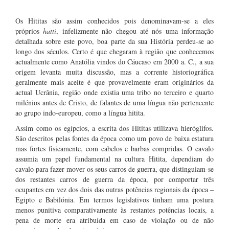
Os Hititas são assim conhecidos pois denominavam-se a eles
próprios
hatti
, infelizmente não chegou até nós uma informação
detalhada sobre este povo, boa parte da sua História perdeu-se ao
longo dos séculos. Certo é que chegaram à região que conhecemos
actualmente como Anatólia vindos do Cáucaso em 2000 a. C., a sua
origem levanta muita discussão, mas a corrente historiográfica
geralmente mais aceite é que provavelmente eram originários da
actual Ucrânia, região onde existia uma tribo no terceiro e quarto
milénios antes de Cristo, de falantes de uma língua não pertencente
ao grupo indo-europeu, como a língua hitita.
Assim como os egípcios, a escrita dos Hititas utilizava hieróglifos.
São descritos pelas fontes da época como um povo de baixa estatura
mas fortes fisicamente, com cabelos e barbas compridas. O cavalo
assumia um papel fundamental na cultura Hitita, dependiam do
cavalo para fazer mover os seus carros de guerra, que distinguiam-se
dos restantes carros de guerra da época, por comportar três
ocupantes em vez dos dois das outras potências regionais da época –
Egipto e Babilónia. Em termos legislativos tinham uma postura
menos punitiva comparativamente às restantes potências locais, a
pena de morte era atribuída em caso de violação ou de não