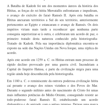
A Batalha de Kadesh foi um dos momentos áureos da história dos
Hititas, as forças do rei hitita Muwatallis enfrentaram e impediram,
o avanço do exército do faraó Ramsés II. Após esta batalha os
Hititas anexaram territórios a Sul do seu território, anteriormente
pertencentes ao Egipto e estancaram o avanço de Ramsés. Os dois
impérios viriam mais tarde a reconhecer que nenhuma parte
conseguia superiorizar-se à outra, e celebraram um acordo de paz, o
primeiro tratado desta natureza conhecido pela historiografia-
Tratado de Kadesh. Pela sua importância diplomática encontra-se
exposto na sede das Nações Unidas em Nova Iorque, uma réplica do
acordo.
Após este acordo em 1259 a. C. os Hititas entram num processo de
rápido declino provocado por uma guerra civil. Incendeiam a
Capital do Império Hatusa, e parte da civilização migra para uma
região ainda hoje desconhecida pela historiografia.
Em 1180 a. C. o reminiscente da outrora poderosa civilização hitita
caí perante o avanço dos reinos vizinhos e dos Povos do Mar.
Durante o segundo milénio antes do nascimento de Cristo foi umas
mais influentes potências do Médio Oriente, conseguindo resistir ao
todo-poderoso faraó Ramsés II, estabelecendo um acordo
diplomático e de amizade com o antigo inimigo. Deixou uma marca