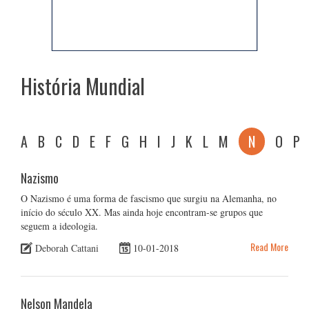
História Mundial
A
B
C
D
E
F
G
H
I
J
K
L
M
N
O
P
Nazismo
O Nazismo é uma forma de fascismo que surgiu na Alemanha, no
início do século XX. Mas ainda hoje encontram-se grupos que
seguem a ideologia.
Read More
Deborah Cattani
10-01-2018
Nelson Mandela