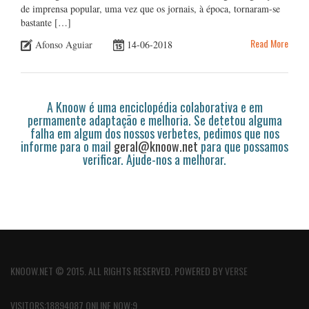
de imprensa popular, uma vez que os jornais, à época, tornaram-se
bastante […]
Read More
Afonso Aguiar
14-06-2018
A Knoow é uma enciclopédia colaborativa e em
permamente adaptação e melhoria. Se detetou alguma
falha em algum dos nossos verbetes, pedimos que nos
informe para o mail
geral@knoow.net
para que possamos
verificar. Ajude-nos a melhorar.
KNOOW.NET © 2015. ALL RIGHTS RESERVED. POWERED BY
VERSE
VISITORS:18894087 ONLINE NOW:9