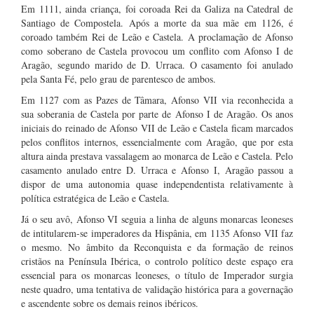
Em 1111, ainda criança, foi coroada Rei da Galiza na Catedral de
Santiago de Compostela. Após a morte da sua mãe em 1126, é
coroado também Rei de Leão e Castela. A proclamação de Afonso
como soberano de Castela provocou um conflito com Afonso I de
Aragão, segundo marido de D. Urraca. O casamento foi anulado
pela Santa Fé, pelo grau de parentesco de ambos.
Em 1127 com as Pazes de Tâmara, Afonso VII via reconhecida a
sua soberania de Castela por parte de Afonso I de Aragão. Os anos
iniciais do reinado de Afonso VII de Leão e Castela ficam marcados
pelos conflitos internos, essencialmente com Aragão, que por esta
altura ainda prestava vassalagem ao monarca de Leão e Castela. Pelo
casamento anulado entre D. Urraca e Afonso I, Aragão passou a
dispor de uma autonomia quase independentista relativamente à
política estratégica de Leão e Castela.
Já o seu avô, Afonso VI seguia a linha de alguns monarcas leoneses
de intitularem-se imperadores da Hispânia, em 1135 Afonso VII faz
o mesmo. No âmbito da Reconquista e da formação de reinos
cristãos na Península Ibérica, o controlo político deste espaço era
essencial para os monarcas leoneses, o título de Imperador surgia
neste quadro, uma tentativa de validação histórica para a governação
e ascendente sobre os demais reinos ibéricos.