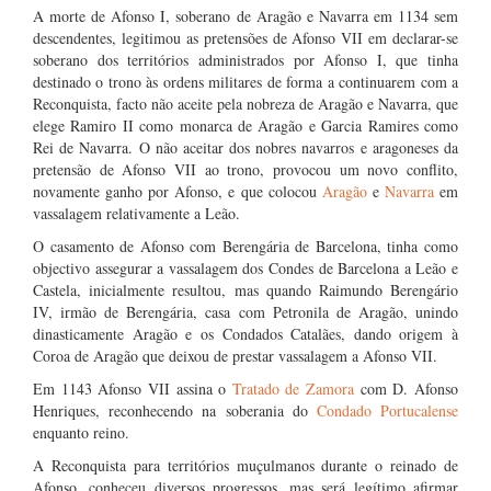
A morte de Afonso I, soberano de Aragão e Navarra em 1134 sem
descendentes, legitimou as pretensões de Afonso VII em declarar-se
soberano dos territórios administrados por Afonso I, que tinha
destinado o trono às ordens militares de forma a continuarem com a
Reconquista, facto não aceite pela nobreza de Aragão e Navarra, que
elege Ramiro II como monarca de Aragão e Garcia Ramires como
Rei de Navarra. O não aceitar dos nobres navarros e aragoneses da
pretensão de Afonso VII ao trono, provocou um novo conflito,
novamente ganho por Afonso, e que colocou
Aragão
e
Navarra
em
vassalagem relativamente a Leão.
O casamento de Afonso com Berengária de Barcelona, tinha como
objectivo assegurar a vassalagem dos Condes de Barcelona a Leão e
Castela, inicialmente resultou, mas quando Raimundo Berengário
IV, irmão de Berengária, casa com Petronila de Aragão, unindo
dinasticamente Aragão e os Condados Catalães, dando origem à
Coroa de Aragão que deixou de prestar vassalagem a Afonso VII.
Em 1143 Afonso VII assina o
Tratado de Zamora
com D. Afonso
Henriques, reconhecendo na soberania do
Condado Portucalense
enquanto reino.
A Reconquista para territórios muçulmanos durante o reinado de
Afonso, conheceu diversos progressos, mas será legítimo afirmar