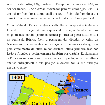
Assim desta união, Íñigo Arista de Pamplona, derrota em 824, os
condes francos Elbe e Aznar, ordenados pelo rei carolíngio Luís I, a
conquistar Pamplona, desta batalha nasce o Reino de Pamplona e a
derrota franca, e consequente perda de influência sobre a península.
O território do Reino de Navarra dividia-se no que é actualmente
Espanha e França. A reconquista de espaços territoriais aos
muçulmanos marcou profundamente a política da plena idade média
na península Ibérica. Com a passagem das décadas, o Reino de
Navarra viu gradualmente o seu espaço de expansão ser estrangulado
pelo crescimento de outro reinos cristãos, numa primeira fase por
Leão e Aragão, e posteriormente também por Castela. Rapidamente
o Reino viu-se sem espaço para crescer e expandir, o que em última
análise enfraqueceu a sua posição e determinou a sua extinção
enquanto reino.