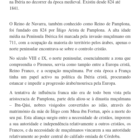
na Ibéria no decorrer da época medieval. Existiu desde 824 até
1841.
O Reino de Navarra, também conhecido como Reino de Pamplona,
foi fundado em 824 por Íñigo Arista de Pamplona. A alta idade
média na Península Ibérica foi marcada pela invasão muçulmano em
711, com a ocupação da maioria do território pelos árabes, apenas o
norte peninsular encontrava-se sobre o controlo cristão.
No século VIII e IX, o norte peninsular, essencialmente a zona que
compreendia o Pireneus, servia como tampão entre a Europa cristã,
Reino Franco, e a ocupação muçulmana. Por esta época a França
tinha um papel activo na política da Ibéria cristã, procurando
estancar e impedir a progressão árabe/mourisca pela Europa.
A tentativa de influência franca não era de todo bem vista pela
aristocracia de Pamplona, parte dela aliou-se à dinastia muçulmana
– Ibn-Qási, nobres visigodos convertidos ao islão, através do
matrimónio da mãe de Íñigo com Musa ibn Fortun, após a morte do
seu pai. Esta aliança surgiu entre a necessidade de cristãos, imporem
a sua autoridade e independência relativamente a outros cristãos, os
Francos, e da necessidade de muçulmanos vincarem a sua autoridade
relativamente ao poder central do califado omíada de Córdoba.