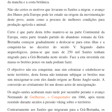
da mancha e a costa britânica.
Não são certos os motivos que levaram os Saxões a migrar, o avanço
dos Hunos pela Europa pode ter estado na origem da movimentação
deste povo, assim como a procura de melhores condições para
produção agrícola e animal.
Certo é que parte desta tribo manteve-se na parte Continental da
Europa, outra parte tirando partido do abandono romano da Grã-
Bretanha começou gradualmente a deslocar-se para estas ilhas e a
conquistá-las no decorrer do século V. Segundo dados
arqueológicos, pensa-se que mais de 250 mil Saxões tenham
migrado para a Grã-Bretanha neste século. Face a esta investida em
massa os bretões pouco ou nada podiam fazer.
O objectivo não era conquistar, mas sim colonizar e estabelecer-se
neste território, desta forma não tentaram subjugar os bretões mas
sim miscigenar-se com eles dando origem ao Reino Anglo-saxão. A
conversão ao cristianismo foi um desses actos de miscigenação.
Os anglo-saxões acabaram mais tarde por sucumbir perante o avanço
Normando de
Guilherme, o Conquistador
em 1066, após terem
resistido durante séculos á pressão viking sobre o território.
Contrariamente aos Saxões que migraram para a Grã-Bretanha, os