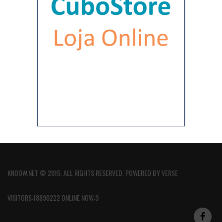
KNOOW.NET © 2015. ALL RIGHTS RESERVED. POWERED BY
VERSE
VISITORS:18890222 ONLINE NOW:9