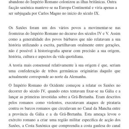
abandono do Império Romano colonizou as ilhas britânicas. Outra
facção saxónica manteve-se na Europa Continental e viria apenas a
ser subjugada por Carlos Magno no início do século IX.
Os Saxões foram um dos vários povos a movimentar-se nas
fronteiras do Império Romano no decurso dos séculos IV e V. Assim
como a generalidade dos povos bárbaros que não relatavam a sua
história utilizando a escrita, partilhavam oralmente entre gerações,
não é possível à historiografia apurar com precisão a sua origem,
história, cultura e aspectos da vida quotidiana.
A teoria mais consensual relativamente à sua origem é que, seriam
uma confederação de tribos germânicas originárias daquilo que
actualmente corresponde ao norte da Alemanha.
O Império Romano do Ocidente começou a relatar os Saxões no
decorrer do século IV, quando estes tentavam fixar-se na Gália e a
lançar as primeiras investidas sobre a Grã-Bretanha. Eram descritos
pelos romanos como violentos, executavam ataques de pirataria
contra os barcos romanos que circulavam no Canal da Mancha entre
a província da Gália e a da Grã-Bretanha. Esta ameaça levou o
exército romano a criar uma região militar especifica de acção dos
Saxões, a Costa Saxónica que compreendia a costa gaulesa do canal