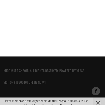
KNOOW.NET © 2015. ALL RIGHTS RESERVED. POWERED BY
VERSE
VISITORS:18900461 ONLINE NOW:1
Para melhorar a sua experiência de ultilização, o nosso site usa