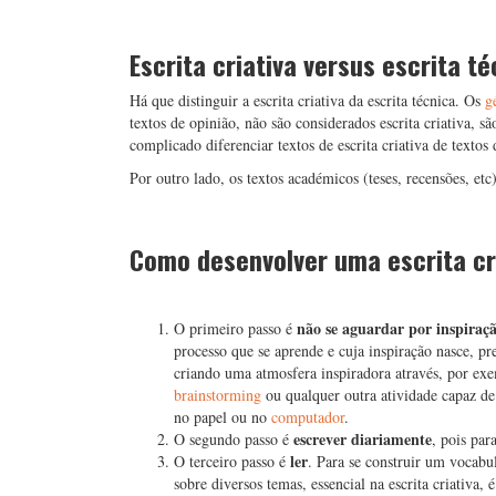
Escrita criativa versus escrita t
Há que distinguir a escrita criativa da escrita técnica. Os
g
textos de opinião, não são considerados escrita criativa, s
complicado diferenciar textos de escrita criativa de textos
Por outro lado, os textos académicos (teses, recensões, et
Como desenvolver uma escrita cr
não se aguardar por inspiraç
O primeiro passo é
processo que se aprende e cuja inspiração nasce, pr
criando uma atmosfera inspiradora através, por exe
brainstorming
ou qualquer outra atividade capaz de o
no papel ou no
computador
.
escrever diariamente
O segundo passo é
, pois par
ler
O terceiro passo é
. Para se construir um vocabu
sobre diversos temas, essencial na escrita criativa, 