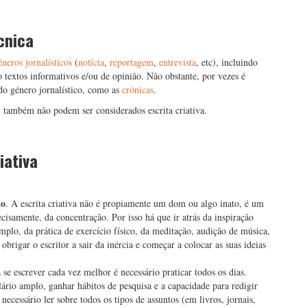
écnica
éneros jornalísticos
(
notícia
,
reportagem
,
entrevista
, etc), incluindo
ão textos informativos e/ou de opinião. Não obstante, por vezes é
 do género jornalístico, como as
crónicas
.
c) também não podem ser considerados escrita criativa.
iativa
ão
. A escrita criativa não é propiamente um dom ou algo inato, é um
ecisamente, da concentração. Por isso há que ir atrás da inspiração
mplo, da prática de exercício físico, da meditação, audição de música,
brigar o escritor a sair da inércia e começar a colocar as suas ideias
a se escrever cada vez melhor é necessário praticar todos os dias.
lário amplo, ganhar hábitos de pesquisa e a capacidade para redigir
é necessário ler sobre todos os tipos de assuntos (em livros, jornais,