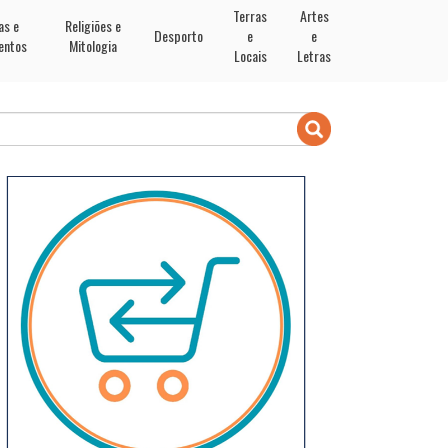
Terras
Artes
as e
Religiões e
Desporto
e
e
entos
Mitologia
Locais
Letras