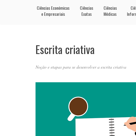
Ciências Económicas
Ciências
Ciências
Ciê
e Empresariais
Exatas
Médicas
Infor
Escrita criativa
Noção e etapas para se desenvolver a escrita criativa