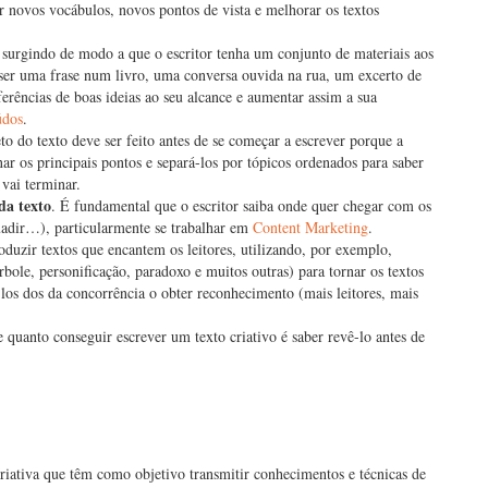
 novos vocábulos, novos pontos de vista e melhorar os textos
surgindo de modo a que o escritor tenha um conjunto de materiais aos
 ser uma frase num livro, uma conversa ouvida na rua, um excerto de
ferências de boas ideias ao seu alcance e aumentar assim a sua
údos
.
eto do texto deve ser feito antes de se começar a escrever porque a
ar os principais pontos e separá-los por tópicos ordenados para saber
vai terminar.
ada texto
. É fundamental que o escritor saiba onde quer chegar com os
rsuadir…), particularmente se trabalhar em
Content Marketing
.
duzir textos que encantem os leitores, utilizando, por exemplo,
érbole, personificação, paradoxo e muitos outras) para tornar os textos
á-los dos da concorrência o obter reconhecimento (mais leitores, mais
 quanto conseguir escrever um texto criativo é saber revê-lo antes de
criativa que têm como objetivo transmitir conhecimentos e técnicas de