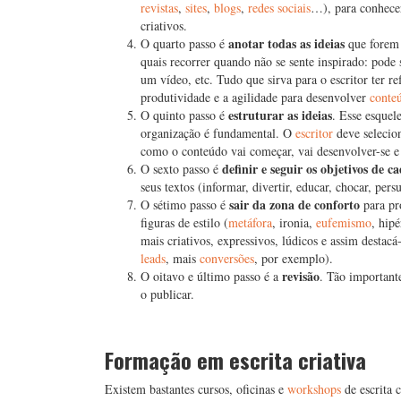
revistas
,
sites
,
blogs
,
redes sociais
…), para conhecer
criativos.
anotar todas as ideias
O quarto passo é
que forem 
quais recorrer quando não se sente inspirado: pode
um vídeo, etc. Tudo que sirva para o escritor ter re
produtividade e a agilidade para desenvolver
conte
estruturar as ideias
O quinto passo é
. Esse esquel
organização é fundamental. O
escritor
deve selecion
como o conteúdo vai começar, vai desenvolver-se e 
definir e seguir os objetivos de c
O sexto passo é
seus textos (informar, divertir, educar, chocar, pe
sair da zona de conforto
O sétimo passo é
para pro
figuras de estilo (
metáfora
, ironia,
eufemismo
, hip
mais criativos, expressivos, lúdicos e assim destac
leads
, mais
conversões
, por exemplo).
revisão
O oitavo e último passo é a
. Tão importante
o publicar.
Formação em escrita criativa
Existem bastantes cursos, oficinas e
workshops
de escrita 