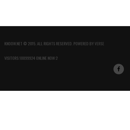
KNOOW.NET © 2015. ALL RIGHTS RESERVED. POWERED BY
VERSE
VISITORS:18899924 ONLINE NOW:2