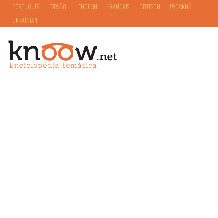
PORTUGUÊS
ESPAÑOL
ENGLISH
FRANÇAIS
DEUTSCH
РУССКИЙ
UKRAINIAN