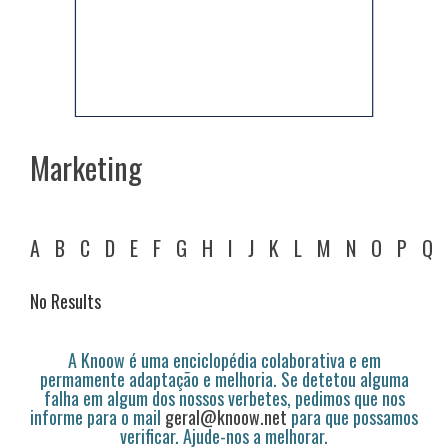
Marketing
A
B
C
D
E
F
G
H
I
J
K
L
M
N
O
P
Q
No Results
A Knoow é uma enciclopédia colaborativa e em
permamente adaptação e melhoria. Se detetou alguma
falha em algum dos nossos verbetes, pedimos que nos
informe para o mail
geral@knoow.net
para que possamos
verificar. Ajude-nos a melhorar.