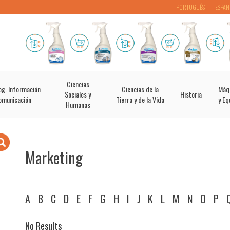
PORTUGUÊS
ESPAÑ
Ciencias
og. Información
Ciencias de la
Máq
Sociales y
Historia
omunicación
Tierra y de la Vida
y Eq
Humanas
Marketing
A
B
C
D
E
F
G
H
I
J
K
L
M
N
O
P
No Results