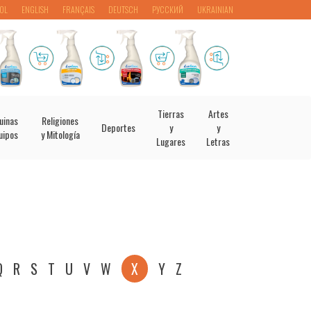
OL
ENGLISH
FRANÇAIS
DEUTSCH
РУССКИЙ
UKRAINIAN
Tierras
Artes
uinas
Religiones
Deportes
y
y
uipos
y Mitología
Lugares
Letras
Q
R
S
T
U
V
W
X
Y
Z