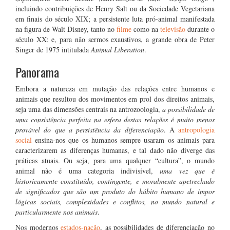
incluindo contribuições de Henry Salt ou da Sociedade Vegetariana
em finais do século XIX; a persistente luta pró-animal manifestada
na figura de Walt Disney, tanto no
filme
como na
televisão
durante o
século XX; e, para não sermos exaustivos, a grande obra de Peter
Singer de 1975 intitulada
Animal Liberation
.
Panorama
Embora a natureza em mutação das relações entre humanos e
animais que resultou dos movimentos em prol dos direitos animais,
seja uma das dimensões centrais na antrozoologia,
a possibilidade de
uma consistência perfeita na esfera destas relações é muito menos
provável do que a persistência da diferenciação
. A
antropologia
social
ensina-nos que os humanos sempre usaram os animais para
caracterizarem as diferenças humanas, e tal dado não diverge das
práticas atuais. Ou seja, para uma qualquer “cultura”, o mundo
animal não é uma categoria indivisível,
uma vez que é
historicamente constituído, contingente, e moralmente apetrechado
de significados que são um produto do hábito humano de impor
lógicas sociais, complexidades e conflitos, no mundo natural e
particularmente nos animais
.
Nos modernos
estados-nação
, as possibilidades de diferenciação no