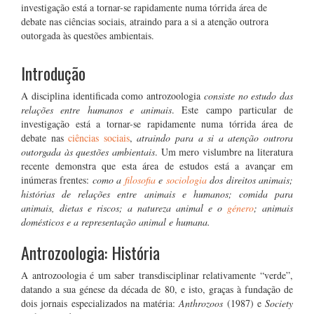
investigação está a tornar-se rapidamente numa tórrida área de
debate nas ciências sociais, atraindo para a si a atenção outrora
outorgada às questões ambientais.
Introdução
A disciplina identificada como antrozoologia
consiste no estudo das
relações entre humanos e animais
. Este campo particular de
investigação está a tornar-se rapidamente numa tórrida área de
debate nas
ciências sociais
,
atraindo para a si a atenção outrora
outorgada às questões ambientais
. Um mero vislumbre na literatura
recente demonstra que esta área de estudos está a avançar em
inúmeras frentes:
como a
filosofia
e
sociologia
dos direitos animais;
histórias de relações entre animais e humanos; comida para
animais, dietas e riscos; a natureza animal e o
género
; animais
domésticos e a representação animal e humana.
Antrozoologia: História
A antrozoologia é um saber transdisciplinar relativamente “verde”,
datando a sua génese da década de 80, e isto, graças à fundação de
dois jornais especializados na matéria:
Anthrozoos
(1987) e
Society