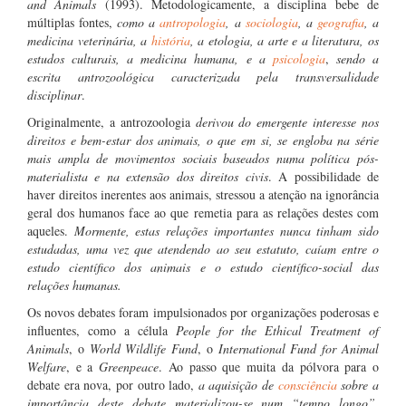
and Animals
(1993). Metodologicamente, a disciplina bebe de
múltiplas fontes,
como a
antropologia
, a
sociologia
, a
geografia
, a
medicina veterinária, a
história
, a etologia, a arte e a literatura, os
estudos culturais, a medicina humana, e a
psicologia
,
sendo a
escrita antrozoológica caracterizada pela transversalidade
disciplinar
.
Originalmente, a antrozoologia
derivou do emergente interesse nos
direitos e bem-estar dos animais, o que em si, se engloba na série
mais ampla de movimentos sociais baseados numa política pós-
materialista e na extensão dos direitos civis
. A possibilidade de
haver direitos inerentes aos animais, stressou a atenção na ignorância
geral dos humanos face ao que remetia para as relações destes com
aqueles.
Mormente, estas relações importantes nunca tinham sido
estudadas, uma vez que atendendo ao seu estatuto, caíam entre o
estudo científico dos animais e o estudo científico-social das
relações humanas.
Os novos debates foram impulsionados por organizações poderosas e
influentes, como a célula
People for the Ethical Treatment of
Animals
, o
World Wildlife Fund
, o
International Fund for Animal
Welfare
, e a
Greenpeace
. Ao passo que muita da pólvora para o
debate era nova, por outro lado,
a aquisição de
consciência
sobre a
importância deste debate materializou-se num “tempo longo”
,