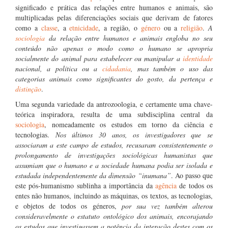
significado e prática das relações entre humanos e animais, são
multiplicadas pelas diferenciações sociais que derivam de fatores
como a
classe
, a
etnicidade
, a região, o
género
ou a
religião
.
A
sociologia
da relação entre humanos e animais engloba no seu
conteúdo não apenas o modo como o humano se apropria
socialmente do animal para estabelecer ou manipular a
identidade
nacional, a política ou a
cidadania
, mas também o uso das
categorias animais como significantes do gosto, da pertença e
distinção
.
Uma segunda variedade da antrozoologia, e certamente uma chave-
teórica inspiradora, resulta de uma subdisciplina central da
sociologia
, nomeadamente os estudos em torno da ciência e
tecnologias.
Nos últimos 30 anos, os investigadores que se
associaram a este campo de estudos, recusaram consistentemente o
prolongamento de investigações sociológicas humanistas que
assumiam que o humano e a sociedade humana podia ser isolada e
estudada independentemente da dimensão “inumana”
. Ao passo que
este pós-humanismo sublinha a importância da
agência
de todos os
entes não humanos, incluindo as máquinas, os textos, as tecnologias,
e objetos de todos os géneros,
por sua vez também alterou
consideravelmente o estatuto ontológico dos animais, encorajando
os estudos que investigassem a potência da interação destes com os